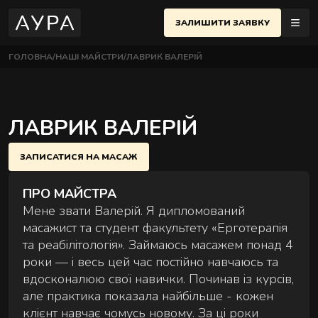
ЗАЛИШИТИ ЗАЯВКУ
ГОЛОВНА
НАШІ МАЙСТРИ
ЛАВРИК ВАЛЕРІЙ
МАСАЖІ
ЇВ
UK
еню
ЛАВРИК ВАЛЕРІЙ
ПОЛТАВА
ЧЕРСЬКИЙ РАЙОН
АЖІ
ОСНОВНІ МАСАЖІ
ЗАПИСАТИСЯ НА МАСАЖ
 Євгена Коновальця, 32Б, Київ
Найпопулярніші техніки для розслаблення й
НЕМЕНТИ
відновлення тіла.
ПРО МАЙСТРА
ИФІКАТИ
ВЧЕНКІВСЬКИЙ РАЙОН
Мене звати Валерій. Я дипломований
 Назарівська, 1, Київ
масажист та студент факультету «Ерготерапія
та реабілітологія». Займаюсь масажем понад 4
ТАКТИ
роки — і весь цей час постійно навчаюсь та
вдосконалюю свої навички. Починав із курсів,
АЖНА ШКОЛА
але практика показала найбільше - кожен
СТРИ
клієнт навчає чомусь новому. За ці роки
ПАРНІ МАСАЖІ