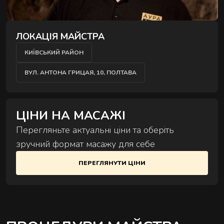
Комплексні процедури для глибокого
відновлення тіла та внутрішнього балансу.
ЛОКАЦІЯ МАЙСТРА
КИЇВСЬКИЙ РАЙОН
ВУЛ. АНТОНА ГРИЦАЯ, 10, ПОЛТАВА
РИТУАЛИ КОРЕКЦІЇ ФІГУРИ
ЦІНИ НА МАСАЖІ
Комплексні процедури де масаж і обгортання
Перегляньте актуальні ціни та оберіть
працюють разом.
зручний формат масажу для себе
ПЕРЕГЛЯНУТИ ЦІНИ
РИТУАЛИ ДЛЯ ОБЛИЧЧЯ
Ручні техніки, що знімають набряки,