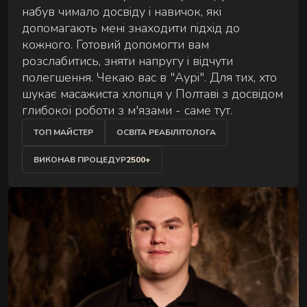
набув чимало досвіду і навичок, які
Сеанс для двох — поруч, синхронно й у комфорті
АУРА
допомагають мені знаходити підхід до
на вибір.
кожного. Готовий допомогти вам
розслабитись, зняти напругу і відчути
полегшення. Чекаю вас в "Аурі". Для тих, хто
шукає масажиста хлопця у Полтаві з досвідом
глибокої роботи з м'язами - саме тут.
ТОП МАЙСТЕР
ОСВІТА РЕАБІЛІТОЛОГА
ЕКСКЛЮЗИВНІ МАСАЖІ
ВИКОНАВ ПРОЦЕДУР
2500+
Особливі техніки та формати для глибшого
відновлення.
РИТУАЛИ ВІДНОВЛЕННЯ