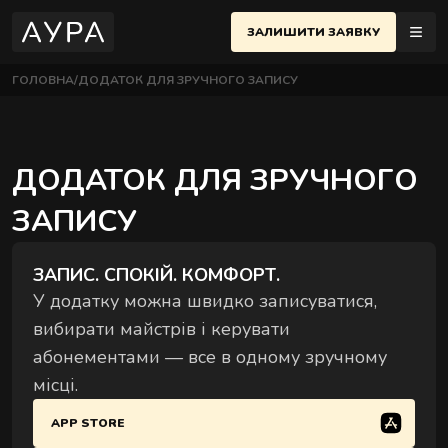
ЗАЛИШИТИ ЗАЯВКУ
ГОЛОВНА
ДОДАТОК ДЛЯ ЗРУЧНОГО ЗАПИСУ
МАСАЖІ
ЇВ
UK
еню
ДОДАТОК ДЛЯ ЗРУЧНОГО
ПОЛТАВА
ЗАПИСУ
ЧЕРСЬКИЙ РАЙОН
АЖІ
ОСНОВНІ МАСАЖІ
 Євгена Коновальця, 32Б, Київ
Найпопулярніші техніки для розслаблення й
НЕМЕНТИ
відновлення тіла.
ЗАПИС. СПОКІЙ. КОМФОРТ.
ИФІКАТИ
ВЧЕНКІВСЬКИЙ РАЙОН
У додатку можна швидко записуватися,
 Назарівська, 1, Київ
вибирати майстрів і керувати
абонементами — все в одному зручному
ТАКТИ
місці.
АЖНА ШКОЛА
APP STORE
СТРИ
ПАРНІ МАСАЖІ