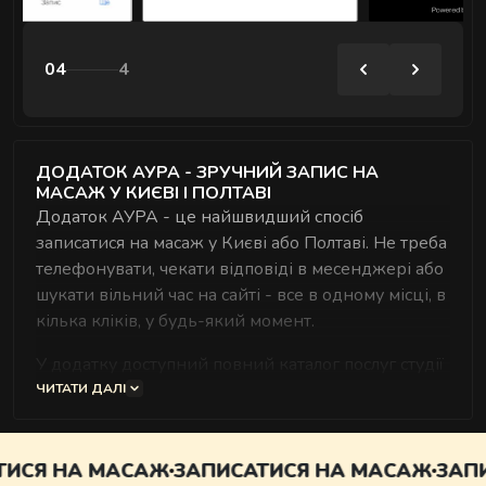
Комплексні процедури для глибокого
відновлення тіла та внутрішнього балансу.
04
4
ДОДАТОК АУРА - ЗРУЧНИЙ ЗАПИС НА
МАСАЖ У КИЄВІ І ПОЛТАВІ
Додаток АУРА - це найшвидший спосіб
РИТУАЛИ КОРЕКЦІЇ ФІГУРИ
записатися на масаж у Києві або Полтаві. Не треба
Комплексні процедури де масаж і обгортання
телефонувати, чекати відповіді в месенджері або
працюють разом.
шукати вільний час на сайті - все в одному місці, в
кілька кліків, у будь-який момент.
У додатку доступний повний каталог послуг студії
- від класичного масажу до ексклюзивних
ЧИТАТИ ДАЛІ
ритуалів і парних форматів. Обираєте локацію,
майстра і зручний час - і запис підтверджується
РИТУАЛИ ДЛЯ ОБЛИЧЧЯ
миттєво. Тут же зберігається історія ваших
ИСЯ НА МАСАЖ
ЗАПИСАТИСЯ НА МАСАЖ
ЗАПИ
Ручні техніки, що знімають набряки,