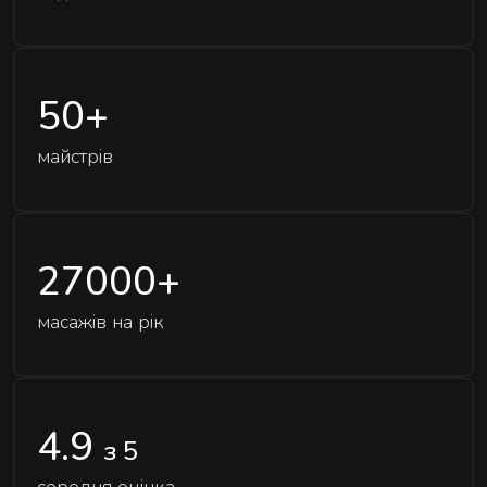
розслаблюють затиснуті м'язи й повертають
обличчю чіткий контур - без ін'єкцій і препаратів.
50
+
майстрів
27000
+
масажів на рік
4.9
з 5
середня оцінка