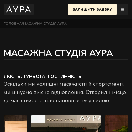
ЗАЛИШИТИ ЗАЯВКУ
ГОЛОВНА
МАСАЖНА СТУДІЯ АУРА
МАСАЖІ
ЇВ
UK
еню
МАСАЖНА СТУДІЯ АУРА
ПОЛТАВА
ЧЕРСЬКИЙ РАЙОН
АЖІ
ОСНОВНІ МАСАЖІ
 Євгена Коновальця, 32Б, Київ
Найпопулярніші техніки для розслаблення й
НЕМЕНТИ
ЯКІСТЬ. ТУРБОТА. ГОСТИННІСТЬ
відновлення тіла.
Оскільки ми колишні масажисти й спортсмени,
ИФІКАТИ
ВЧЕНКІВСЬКИЙ РАЙОН
ми цінуємо якісне відновлення. Створили місце,
 Назарівська, 1, Київ
де час стихає, а тіло наповнюється силою.
ТАКТИ
АЖНА ШКОЛА
СТРИ
ПАРНІ МАСАЖІ