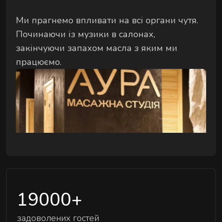
Комплексні процедури для глибокого
Ми прагнемо впливати на всі органи чутя.
відновлення тіла та внутрішнього балансу.
Починаючи із музики в салонах,
закінчуючи запахом масла з яким ми
працюємо.
РИТУАЛИ КОРЕКЦІЇ ФІГУРИ
Комплексні процедури де масаж і обгортання
працюють разом.
19000
+
РИТУАЛИ ДЛЯ ОБЛИЧЧЯ
задоволених гостей
Ручні техніки, що знімають набряки,