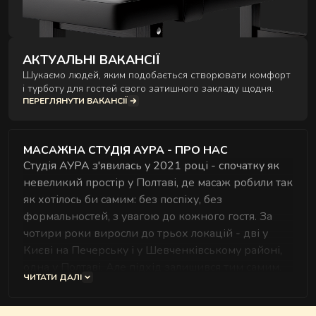
АКТУАЛЬНІ ВАКАНСІЇ
Шукаємо людей, яким подобається створювати комфорт
і турботу для гостей свого затишного закладу щодня.
ПЕРЕГЛЯНУТИ ВАКАНСІЇ
МАСАЖНА СТУДІЯ АУРА - ПРО НАС
Студія АУРА з'явилась у 2021 році - спочатку як
невеликий простір у Полтаві, де масаж робили так
як хотілось би самим: без поспіху, без
формальностей, з увагою до кожного гостя. За
чотири роки виросли до трьох локацій - дві у
Києві на Печерську і у Шевченківському районі,
одна у Полтаві. Але підхід залишився тим самим.
ЧИТАТИ ДАЛІ
В АУРІ працюють майстри з медичною або
спеціалізованою освітою - це не побажання, а