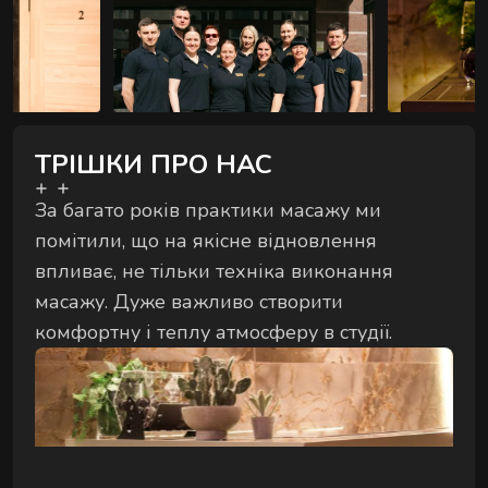
Сеанс для двох — поруч, синхронно й у комфорті
АУРА
на вибір.
ТРІШКИ ПРО НАС
За багато років практики масажу ми
помітили, що на якісне відновлення
ЕКСКЛЮЗИВНІ МАСАЖІ
Особливі техніки та формати для глибшого
впливає, не тільки техніка виконання
відновлення.
масажу. Дуже важливо створити
комфортну і теплу атмосферу в студії.
РИТУАЛИ ВІДНОВЛЕННЯ