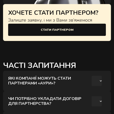
ХОЧЕТЕ СТАТИ ПАРТНЕРОМ?
Залиште заявку, і ми з Вами зв’яжемося
СТАТИ ПАРТНЕРОМ
ЧАСТІ ЗАПИТАННЯ
ЯКІ КОМПАНІЇ МОЖУТЬ СТАТИ
ПАРТНЕРАМИ «АУРИ»?
Партнерами можуть стати компанії з різних
ЧИ ПОТРІБНО УКЛАДАТИ ДОГОВІР
сфер, які зацікавлені у спільних проєктах або
ДЛЯ ПАРТНЕРСТВА?
сервісі для своїх клієнтів чи команди. Формат