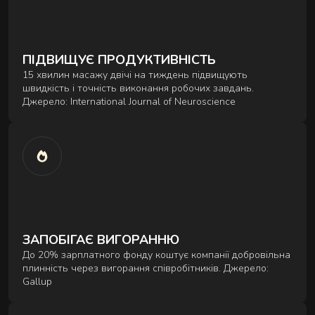
Комплексні процедури для глибокого
відновлення тіла та внутрішнього балансу.
ПІДВИЩУЄ ПРОДУКТИВНІСТЬ
15 хвилин масажу двічі на тиждень підвищують
швидкість і точність виконання робочих завдань.
Джерело: International Journal of Neuroscience
РИТУАЛИ КОРЕКЦІЇ ФІГУРИ
Комплексні процедури де масаж і обгортання
працюють разом.
ЗАПОБІГАЄ ВИГОРАННЮ
До 20% зарплатного фонду коштує компанії добровільна
плинність через вигорання співробітників. Джерело:
Gallup
РИТУАЛИ ДЛЯ ОБЛИЧЧЯ
Ручні техніки, що знімають набряки,