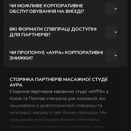
У більшості випадків співпраця оформлюється
співпраці підбирається під задачу бізнесу.
ЧИ МОЖЛИВЕ КОРПОРАТИВНЕ
через договір. Це дозволяє зафіксувати
ОБСЛУГОВУВАННЯ НА ВИЇЗДІ?
умови та формат взаємодії.
Так, такий формат можливий. Умови
ЯКІ ФОРМАТИ СПІВПРАЦІ ДОСТУПНІ
узгоджуються індивідуально залежно від
ДЛЯ ПАРТНЕРІВ?
запиту та обсягу.
Доступні різні формати - від корпоративного
ЧИ ПРОПОНУЄ «АУРА» КОРПОРАТИВНІ
обслуговування до спільних проєктів і
ЗНИЖКИ?
програм для клієнтів. Усе залежить від цілей
Так, для партнерів можуть діяти спеціальні
партнерства.
умови. Вони формуються індивідуально
СТОРІНКА ПАРТНЕРІВ МАСАЖНОЇ СТУДІЇ
АУРА
залежно від обсягу співпраці.
Сторінка партнерів масажної студії «АУРА» у
Києві та Полтаві створена для компаній, які
зацікавлені у довгостроковій співпраці та
інтеграції масажу у свої бізнес-процеси. Ми
працюємо з корпоративними клієнтами,
брендами та сервісними компаніями, яким