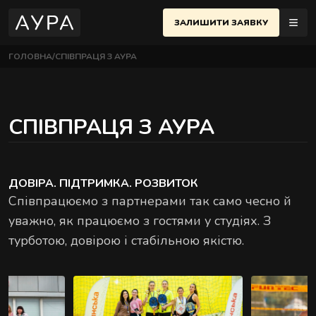
ЗАЛИШИТИ ЗАЯВКУ
ГОЛОВНА
СПІВПРАЦЯ З АУРА
МАСАЖІ
ЇВ
UK
еню
СПІВПРАЦЯ З АУРА
ПОЛТАВА
ЧЕРСЬКИЙ РАЙОН
АЖІ
ОСНОВНІ МАСАЖІ
 Євгена Коновальця, 32Б, Київ
Найпопулярніші техніки для розслаблення й
НЕМЕНТИ
ДОВІРА. ПІДТРИМКА. РОЗВИТОК
відновлення тіла.
Співпрацюємо з партнерами так само чесно й
ИФІКАТИ
ВЧЕНКІВСЬКИЙ РАЙОН
уважно, як працюємо з гостями у студіях. З
 Назарівська, 1, Київ
турботою, довірою і стабільною якістю.
ТАКТИ
АЖНА ШКОЛА
СТРИ
ПАРНІ МАСАЖІ