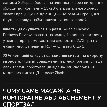
даними Gallup, добровільна плинність через вигорання
розслаблюють затиснуті м'язи й повертають
обходиться компанії у 15-20% від загального фонду
обличчю чіткий контур - без ін'єкцій і препаратів.
оплати праці. Це не дрібниці — це реальні гроші, які
йдуть на пошук, найм і навчання нових людей.
Інвестиція окупається в 6 разів.
Аналіз Harvard
Business Review показав: на кожну 1 гривню, вкладену
у велнес-програму, компанія економить 2,73 грн на
лікарняних. Загальний ROI — близько 6 до 1.
72% компаній фіксують зниження витрат на охорону
здоров'я.
Після впровадження велнес-програм більше
двох третин роботодавців відзначили скорочення
медичних витрат. Джерело: Zippia.
ЧОМУ САМЕ МАСАЖ, А НЕ
КОРПОРАТИВ АБО АБОНЕМЕНТ У
СПОРТЗАЛ