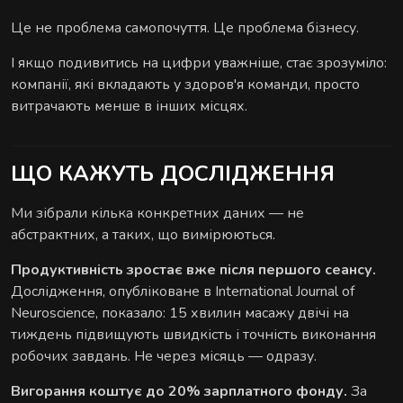
Комплексні процедури для глибокого
Це не проблема самопочуття. Це проблема бізнесу.
відновлення тіла та внутрішнього балансу.
І якщо подивитись на цифри уважніше, стає зрозуміло:
компанії, які вкладають у здоров'я команди, просто
витрачають менше в інших місцях.
ЩО КАЖУТЬ ДОСЛІДЖЕННЯ
РИТУАЛИ КОРЕКЦІЇ ФІГУРИ
Ми зібрали кілька конкретних даних — не
Комплексні процедури де масаж і обгортання
абстрактних, а таких, що вимірюються.
працюють разом.
Продуктивність зростає вже після першого сеансу.
Дослідження, опубліковане в International Journal of
Neuroscience, показало: 15 хвилин масажу двічі на
тиждень підвищують швидкість і точність виконання
робочих завдань. Не через місяць — одразу.
РИТУАЛИ ДЛЯ ОБЛИЧЧЯ
Вигорання коштує до 20% зарплатного фонду.
За
Ручні техніки, що знімають набряки,