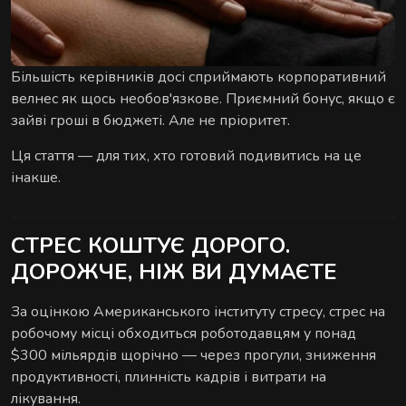
Сеанс для двох — поруч, синхронно й у комфорті
АУРА
на вибір.
Більшість керівників досі сприймають корпоративний
велнес як щось необов'язкове. Приємний бонус, якщо є
зайві гроші в бюджеті. Але не пріоритет.
Ця стаття — для тих, хто готовий подивитись на це
інакше.
ЕКСКЛЮЗИВНІ МАСАЖІ
Особливі техніки та формати для глибшого
СТРЕС КОШТУЄ ДОРОГО.
відновлення.
ДОРОЖЧЕ, НІЖ ВИ ДУМАЄТЕ
За оцінкою Американського інституту стресу, стрес на
робочому місці обходиться роботодавцям у понад
$300 мільярдів щорічно — через прогули, зниження
продуктивності, плинність кадрів і витрати на
лікування.
РИТУАЛИ ВІДНОВЛЕННЯ