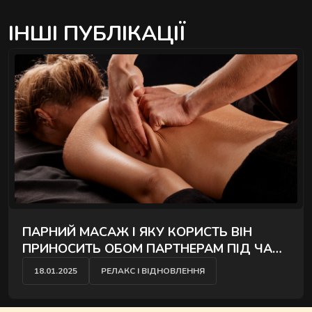
ІНШІ ПУБЛІКАЦІЇ
ПАРНИЙ МАСАЖ І ЯКУ КОРИСТЬ ВІН
ПРИНОСИТЬ ОБОМ ПАРТНЕРАМ ПІД ЧАС
СПІЛЬНОЇ СЕСІЇ
18.01.2025
РЕЛАКС І ВІДНОВЛЕННЯ