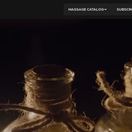
y
the comfort of your choice.
MASSAGE CATALOG
SUBSCR
М
C
M
B
R
A
M
P
V