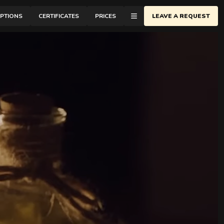
Special techniques and formats for deeper re
IPTIONS
CERTIFICATES
PRICES
LEAVE A REQUEST
еню
ONTACTS
ASSAGE SCHOOL
LOG
EVIEWS
BOUT AURA
ASTERS
ARTNERSHIP
ACANCIES