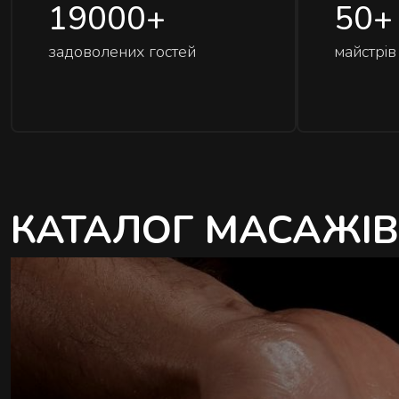
19000
+
50
+
задоволених гостей
майстрів
КАТАЛОГ МАСАЖІВ