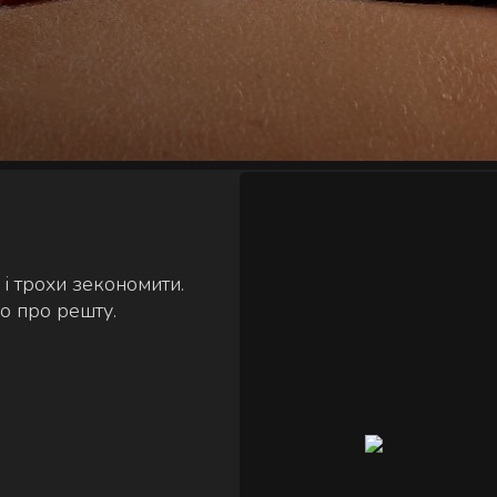
і трохи зекономити.
о про решту.