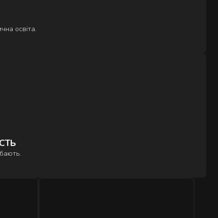
чна освіта.
ІСТЬ
дбають.