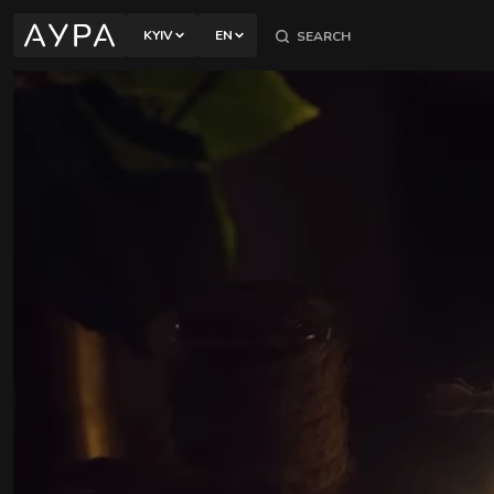
Most popular techniques for relaxation and body recover
KYIV
EN
KYIV
POLTAVA
PECHERSKY DISTRICT
32B Yevhen Konovaltsya St., Kyiv
SHEVCHENKOVSKYI DISTRICT
1 Nazarivska St., Kyiv