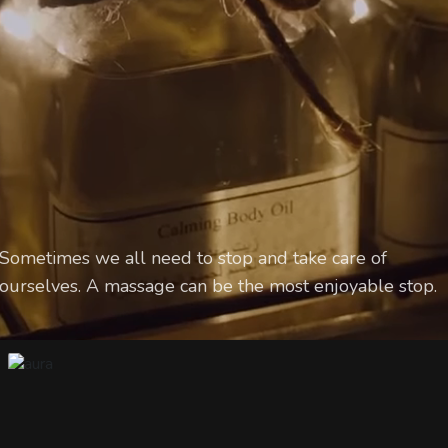
A
Sometimes we all need to stop and take care of
ourselves. A massage can be the most enjoyable stop.