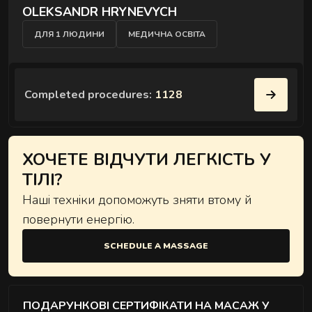
OLEKSANDR HRYNEVYCH
A session for two — side by side, simultaneously, and
in the comfort of your choice.
ДЛЯ 1 ЛЮДИНИ
МЕДИЧНА ОСВІТА
Completed procedures:
1128
ХОЧЕТЕ ВІДЧУТИ ЛЕГКІСТЬ У
EXCLUSIVE MASSAGES
ТІЛІ?
Special techniques and formats for deeper recovery.
Наші техніки допоможуть зняти втому й
повернути енергію.
SCHEDULE A MASSAGE
ПОДАРУНКОВІ СЕРТИФІКАТИ НА МАСАЖ У
RITUALS OF RECOVERY