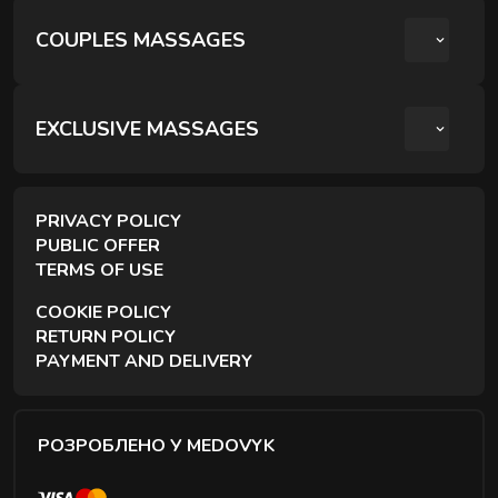
COUPLES MASSAGES
РОМАНТИЧНИЙ ВЕЧІР ДЛЯ ДВОХ
КРЕОЛЬСЬКИЙ ПАРНИЙ РЕЛАКС
EXCLUSIVE MASSAGES
ПАРНИЙ РЕЛАКС МАСАЖ
PRIVACY POLICY
PUBLIC OFFER
TERMS OF USE
COOKIE POLICY
RETURN POLICY
PAYMENT AND DELIVERY
РОЗРОБЛЕНО У MEDOVYK
+380507188873
FROM 9:00 TO 21:00