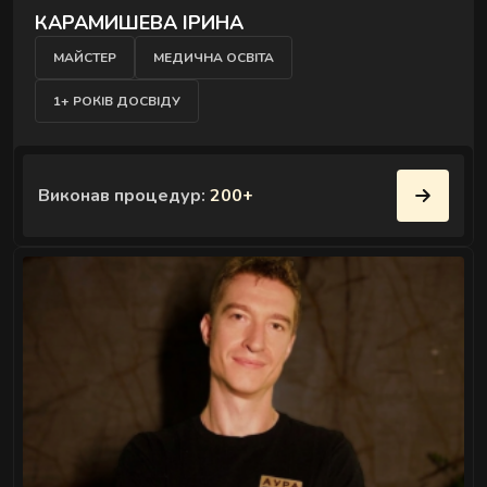
розслаблюють затиснуті м'язи й повертають
КАРАМИШЕВА ІРИНА
обличчю чіткий контур - без ін'єкцій і препаратів.
МАЙСТЕР
МЕДИЧНА ОСВІТА
1+ РОКІВ ДОСВІДУ
Виконав процедур:
200+
" />