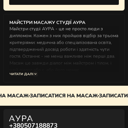
МАЙСТРИ МАСАЖУ СТУДІЇ АУРА
Майстри студії АУРА - це не просто люди з
дипломом. Кожен з них пройшов відбір за трьома
критеріями: медична або спеціалізована освіта,
підтверджений досвід роботи і здатність чути
гостя. Останнє - не менш важливе ніж перші два.
Масаж це завжди діалог між майстром і тілом, і
цей діалог або є, або його немає.
ЧИТАТИ ДАЛІ
У команді АУРИ працюють майстри-жінки і
майстри-чоловіки - ви можете обрати того, з ким
вам комфортніше. Жінки-масажистки в студії
 МАСАЖ
ЗАПИСАТИСЯ НА МАСАЖ
ЗАПИСАТИСЯ 
спеціалізуються на розслаблюючих і
косметологічних техніках - релакс масаж, масаж
обличчя, лімфодренаж, антицелюлітні програми.
Майстри-чоловіки - на глибокій роботі з м'язами -
+380507188873