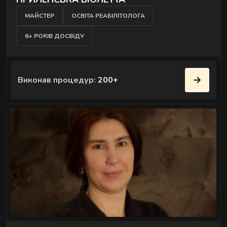
Комплексні процедури для глибокого
МАЙСТЕР
ОСВІТА РЕАБІЛІТОЛОГА
відновлення тіла та внутрішнього балансу.
6+ РОКІВ ДОСВІДУ
Виконав процедур:
200+
РИТУАЛИ КОРЕКЦІЇ ФІГУРИ
" />
Комплексні процедури де масаж і обгортання
працюють разом.
РИТУАЛИ ДЛЯ ОБЛИЧЧЯ
Ручні техніки, що знімають набряки,