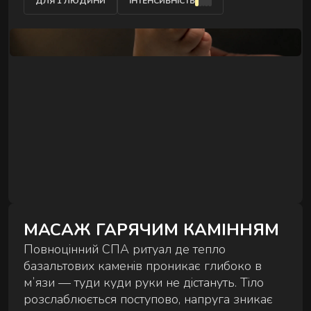
ДЛЯ 1 ЛЮДИНИ
ІНТЕНСИВНІСТЬ
Комплексні процедури для глибокого
відновлення тіла та внутрішнього балансу.
РИТУАЛИ КОРЕКЦІЇ ФІГУРИ
Комплексні процедури де масаж і обгортання
працюють разом.
МАСАЖ ГАРЯЧИМ КАМІННЯМ
Повноцінний СПА ритуал де тепло
базальтових каменів проникає глибоко в
мʼязи — туди куди руки не дістануть. Тіло
РИТУАЛИ ДЛЯ ОБЛИЧЧЯ
розслаблюється поступово, напруга зникає
Ручні техніки, що знімають набряки,