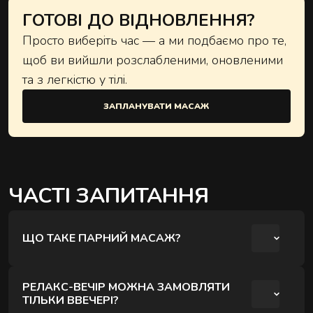
ГОТОВІ ДО ВІДНОВЛЕННЯ?
Просто виберіть час — а ми подбаємо про те,
щоб ви вийшли розслабленими, оновленими
та з легкістю у тілі.
ЗАПЛАНУВАТИ МАСАЖ
ЧАСТІ ЗАПИТАННЯ
ЩО ТАКЕ ПАРНИЙ МАСАЖ?
Парний масаж - це процедура, під час якої
РЕЛАКС-ВЕЧІР МОЖНА ЗАМОВЛЯТИ
двоє людей отримують масаж одночасно в
ТІЛЬКИ ВВЕЧЕРІ?