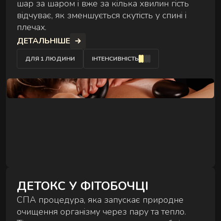
шар за шаром і вже за кілька хвилин гість
розслаблюють затиснуті м'язи й повертають
відчуває, як зменшується скутість у спині і
обличчю чіткий контур - без ін'єкцій і препаратів.
плечах.
ДЕТАЛЬНІШЕ
ДЛЯ 1 ЛЮДИНИ
ІНТЕНСИВНІСТЬ
ДЕТОКС У ФІТОБОЧЦІ
СПА процедура, яка запускає природне
очищення організму через пару та тепло.