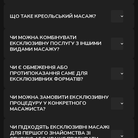
одній кімнаті. Це формат спільного
Ні, назва не прив’язує до часу. Процедуру
відпочинку, що дозволяє розслабитися та
ЩО ТАКЕ КРЕОЛЬСЬКИЙ МАСАЖ?
можна обрати на будь-який зручний час.
провести час разом.
Це техніка з використанням додаткових
ЧИ МОЖНА КОМБІНУВАТИ
інструментів для глибокого розслаблення.
ЕКСКЛЮЗИВНУ ПОСЛУГУ З ІНШИМИ
ВИДАМИ МАСАЖУ?
Дає нові відчуття і допомагає зняти напругу.
Так, у більшості випадків це можливо. Формат
ЧИ Є ОБМЕЖЕННЯ АБО
підбирається індивідуально під запит клієнта.
ПРОТИПОКАЗАННЯ САМЕ ДЛЯ
ЕКСКЛЮЗИВНИХ ФОРМАТІВ?
Загальні протипоказання залишаються
ЧИ МОЖНА ЗАМОВИТИ ЕКСКЛЮЗИВНУ
такими ж, як і для інших масажів. Перед
ПРОЦЕДУРУ У КОНКРЕТНОГО
МАСАЖИСТА?
процедурою враховується стан і самопочуття.
Так, можна обрати спеціаліста під час запису.
ЧИ ПІДХОДЯТЬ ЕКСКЛЮЗИВНІ МАСАЖІ
Це залежить від доступності майстра.
ДЛЯ ПЕРШОГО ЗНАЙОМСТВА ЗІ