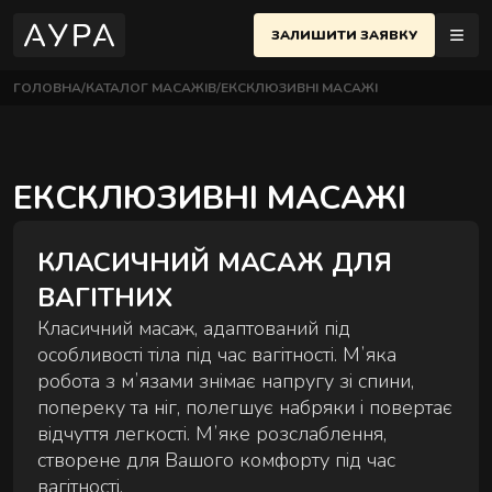
ЗАЛИШИТИ ЗАЯВКУ
ГОЛОВНА
КАТАЛОГ МАСАЖІВ
ЕКСКЛЮЗИВНІ МАСАЖІ
МАСАЖІ
ЇВ
UK
еню
ЕКСКЛЮЗИВНІ МАСАЖІ
ПОЛТАВА
ЧЕРСЬКИЙ РАЙОН
АЖІ
ОСНОВНІ МАСАЖІ
КЛАСИЧНИЙ МАСАЖ ДЛЯ
 Євгена Коновальця, 32Б, Київ
Найпопулярніші техніки для розслаблення й
НЕМЕНТИ
ВАГІТНИХ
відновлення тіла.
ИФІКАТИ
ВЧЕНКІВСЬКИЙ РАЙОН
Класичний масаж, адаптований під
 Назарівська, 1, Київ
особливості тіла під час вагітності. Мʼяка
робота з мʼязами знімає напругу зі спини,
ТАКТИ
попереку та ніг, полегшує набряки і повертає
відчуття легкості. Мʼяке розслаблення,
АЖНА ШКОЛА
створене для Вашого комфорту під час
СТРИ
вагітності.
ПАРНІ МАСАЖІ