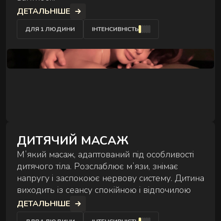
Сеанс для двох — поруч, синхронно й у комфорті
АУРА
ДЕТАЛЬНІШЕ
на вибір.
ДЛЯ 1 ЛЮДИНИ
ІНТЕНСИВНІСТЬ
ЕКСКЛЮЗИВНІ МАСАЖІ
Особливі техніки та формати для глибшого
відновлення.
ДИТЯЧИЙ МАСАЖ
Мʼякий масаж, адаптований під особливості
дитячого тіла. Розслаблює мʼязи, знімає
напругу і заспокоює нервову систему. Дитина
виходить із сеансу спокійною і відпочилою
ДЕТАЛЬНІШЕ
РИТУАЛИ ВІДНОВЛЕННЯ