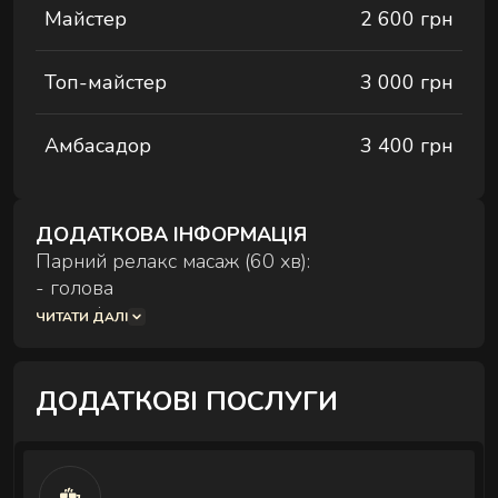
Майстер
2 600 грн
Комплексні процедури для глибокого
відновлення тіла та внутрішнього балансу.
Топ-майстер
3 000 грн
Амбасадор
3 400 грн
ДОДАТКОВА ІНФОРМАЦІЯ
РИТУАЛИ КОРЕКЦІЇ ФІГУРИ
Парний релакс масаж (60 хв):
Комплексні процедури де масаж і обгортання
- голова
працюють разом.
- ноги і стопи
ЧИТАТИ ДАЛІ
- спина
- руки і долоні
ДОДАТКОВІ ПОСЛУГИ
Парний релакс масаж (90 хв):
- голова
РИТУАЛИ ДЛЯ ОБЛИЧЧЯ
- живіт
Ручні техніки, що знімають набряки,