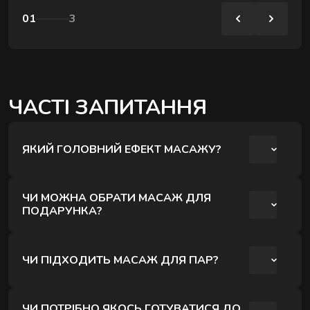
01
3
ЧАСТІ ЗАПИТАННЯ
ЯКИЙ ГОЛОВНИЙ ЕФЕКТ МАСАЖУ?
Глибоке розслаблення та емоційне
ЧИ МОЖНА ОБРАТИ МАСАЖ ДЛЯ
перезавантаження.
ПОДАРУНКА?
Так, це популярний варіант подарунку.
ЧИ ПІДХОДИТЬ МАСАЖ ДЛЯ ПАР?
Так, це один із найчастіших виборів пар.
ЧИ ПОТРІБНО ЯКОСЬ ГОТУВАТИСЯ ДО