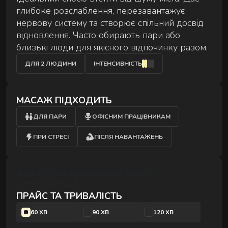
глибоке розслаблення, перезавантажує
Сеанс для двох — поруч, синхронно й у комфорті
АУРА
нервову систему та створює спільний досвід
на вибір.
відновлення. Часто обирають пари або
близькі люди для якісного відпочинку разом.
ДЛЯ 2 ЛЮДИНИ
ІНТЕНСИВНІСТЬ
МАСАЖ ПІДХОДИТЬ
ЕКСКЛЮЗИВНІ МАСАЖІ
ДЛЯ ПАРИ
ОФІСНИМ ПРАЦІВНИКАМ
Особливі техніки та формати для глибшого
відновлення.
ПРИ СТРЕСІ
ПІСЛЯ НАВАНТАЖЕНЬ
https://cbox.mobi/go/massage-studio?
sd=489&fd=114
ПРАЙС ТА ТРИВАЛІСТЬ
60 ХВ
90 ХВ
120 ХВ
РИТУАЛИ ВІДНОВЛЕННЯ