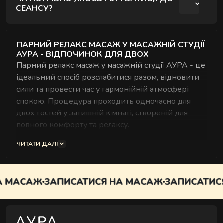
СЕАНСУ?
Спеціальна підготовка не потрібна. Достатньо
прийти вчасно та налаштуватися на
ПАРНИЙ РЕЛАКС МАСАЖ У МАСАЖНІЙ СТУДІЇ
АУРА - ВІДПОЧИНОК ДЛЯ ДВОХ
відпочинок.
Парний релакс масаж у масажній студії АУРА - це
ідеальний спосіб розслабитися разом, відновити
сили та провести час у гармонійній атмосфері
спокою. Процедура проходить одночасно для
двох гостей у затишній кімнаті, створеній для
повного комфорту та релаксу.
У студії АУРА ми поєднуємо професійні техніки
ЧИТАТИ ДАЛІ
масажу, ароматерапію та індивідуальний підхід,
щоб кожен гість відчув максимальне
розслаблення. Парний масаж допомагає зняти
МАСАЖ
ЗАПИСАТИСЯ НА МАСАЖ
ЗАПИСАТИСЯ 
стрес, покращити самопочуття та подарувати
приємні емоції, які хочеться повторити.