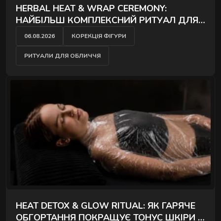
HERBAL HEAT & WRAP CEREMONY:
Комплексні процедури для глибокого
НАЙБІЛЬШ КОМПЛЕКСНИЙ РИТУАЛ ДЛЯ
відновлення тіла та внутрішнього балансу.
ДЕТОКСУ І ПРУЖНОЇ ШКІРИ
06.08.2026
КОРЕКЦІЯ ФІГУРИ
РИТУАЛИ ДЛЯ ОБЛИЧЧЯ
РИТУАЛИ КОРЕКЦІЇ ФІГУРИ
Комплексні процедури де масаж і обгортання
працюють разом.
HEAT DETOX & GLOW RITUAL: ЯК ГАРЯЧЕ
РИТУАЛИ ДЛЯ ОБЛИЧЧЯ
ОБГОРТАННЯ ПОКРАЩУЄ ТОНУС ШКІРИ І
Ручні техніки, що знімають набряки,