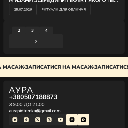
М’ЯЗАМИ ЗСЕРЕДИНИ І ЕФЕКТ ЯКОГО НЕ
ДАЄ ЖОДЕН ІНШИЙ МАСАЖ
25.07.2026
РИТУАЛИ ДЛЯ ОБЛИЧЧЯ
1
2
3
4
АСАЖ
ЗАПИСАТИСЯ НА МАСАЖ
ЗАПИСАТИСЯ Н
+380507188873
З 9:00 ДО 21:00
aurapidtrimka@gmail.com