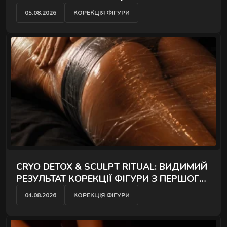
ПІДТЯГУЄ ТІЛО
розслаблюють затиснуті м'язи й повертають
05.08.2026
КОРЕКЦІЯ ФІГУРИ
обличчю чіткий контур - без ін'єкцій і препаратів.
CRYO DETOX & SCULPT RITUAL: ВИДИМИЙ
РЕЗУЛЬТАТ КОРЕКЦІЇ ФІГУРИ З ПЕРШОГО
СЕАНСУ
04.08.2026
КОРЕКЦІЯ ФІГУРИ