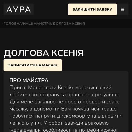
ЗАЛИШИТИ ЗАЯВКУ
ГОЛОВНА
НАШІ МАЙСТРИ
ДОЛГОВА КСЕНІЯ
МАСАЖІ
ЇВ
UK
еню
ДОЛГОВА КСЕНІЯ
ПОЛТАВА
ЧЕРСЬКИЙ РАЙОН
АЖІ
ОСНОВНІ МАСАЖІ
ЗАПИСАТИСЯ НА МАСАЖ
 Євгена Коновальця, 32Б, Київ
Найпопулярніші техніки для розслаблення й
НЕМЕНТИ
відновлення тіла.
ПРО МАЙСТРА
ИФІКАТИ
ВЧЕНКІВСЬКИЙ РАЙОН
Привіт! Мене звати Ксенія, масажист, який
 Назарівська, 1, Київ
любить свою справу та працює на результат.
Для мене важливо не просто провести сеанс
ТАКТИ
масажу, а допомогти Вам почуватися краще,
позбутися напруги, дискомфорту та відновити
АЖНА ШКОЛА
легкість у тілі. У роботі завжди враховую
СТРИ
індивідуальні особливості та потреби кожної
ПАРНІ МАСАЖІ