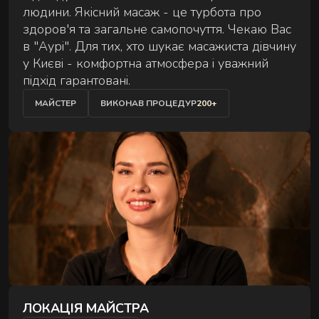
людини. Якісний масаж - це турбота про
Сеанс для двох — поруч, синхронно й у комфорті
АУРА
здоров'я та загальне самопочуття. Чекаю Вас
на вибір.
в "Аурі". Для тих, хто шукає масажиста дівчину
у Києві - комфортна атмосфера і уважний
підхід гарантовані.
МАЙСТЕР
ВИКОНАВ ПРОЦЕДУР
200+
ЕКСКЛЮЗИВНІ МАСАЖІ
Особливі техніки та формати для глибшого
відновлення.
ЛОКАЦІЯ МАЙСТРА
РИТУАЛИ ВІДНОВЛЕННЯ