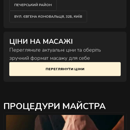
Комплексні процедури для глибокого
ПЕЧЕРСЬКИЙ РАЙОН
відновлення тіла та внутрішнього балансу.
ВУЛ. ЄВГЕНА КОНОВАЛЬЦЯ, 32Б, КИЇВ
ЦІНИ НА МАСАЖІ
Перегляньте актуальні ціни та оберіть
зручний формат масажу для себе
РИТУАЛИ КОРЕКЦІЇ ФІГУРИ
ПЕРЕГЛЯНУТИ ЦІНИ
Комплексні процедури де масаж і обгортання
працюють разом.
ПРОЦЕДУРИ МАЙСТРА
РИТУАЛИ ДЛЯ ОБЛИЧЧЯ
Ручні техніки, що знімають набряки,