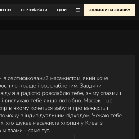
відновлення.
МЕНТИ
СЕРТИФІКАТИ
ЦІНИ
ЗАЛИШИТИ ЗАЯВКУ
еню
ОНТАКТИ
АСАЖНА ШКОЛА
ЛОГ
- я сертифікований масажистом, який хоче
ІДГУКИ
воє тіло краще і розслабленим. Завдяки
ду я з радістю розслаблю тебе, зніму спазми і
РО АУРА
ю і вислухаю тебе якщо потрібно. Масаж - це
АЙСТРИ
стір в якому хочеться забути про важкість і
допоможу з індивідуальним підходом. Чекаю тебе
АРТНЕРСТВО
тих, хто шукає масажиста хлопця у Києві з
АКАНСІЇ
 м'язами - саме тут.