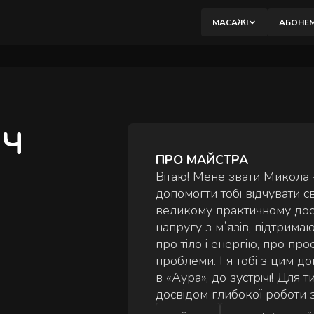
вибір.
МАСАЖІ
АБОНЕ
М
К
ИЧ
М
ПРО МАЙСТРА
Б
Вітаю! Мене звати Микола 
В
допомогти тобі відчувати с
великому практичному досві
П
напругу з мʼязів, підтрима
М
про тіло і енергію, про про
проблеми. І я тобі з цим 
П
в «Аура», до зустрічі! Для 
В
досвідом глибокої роботи з