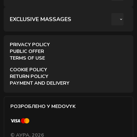
РОМАНТИЧНИЙ ВЕЧІР ДЛЯ ДВОХ
КРЕОЛЬСЬКИЙ ПАРНИЙ РЕЛАКС
EXCLUSIVE MASSAGES
ПАРНИЙ РЕЛАКС МАСАЖ
PRIVACY POLICY
PUBLIC OFFER
TERMS OF USE
COOKIE POLICY
RETURN POLICY
PAYMENT AND DELIVERY
РОЗРОБЛЕНО У MEDOVYK
© АУРА, 2026