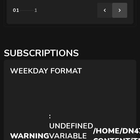
COUPLES MASSAGES
01
1
A session for two — side by side, simultaneously, and in the
SUBSCRIPTIONS
WEEKDAY FORMAT
EXCLUSIVE MASSAGES
Special techniques and formats for deeper recovery.
:
UNDEFINED
/HOME/DN4
WARNING
VARIABLE