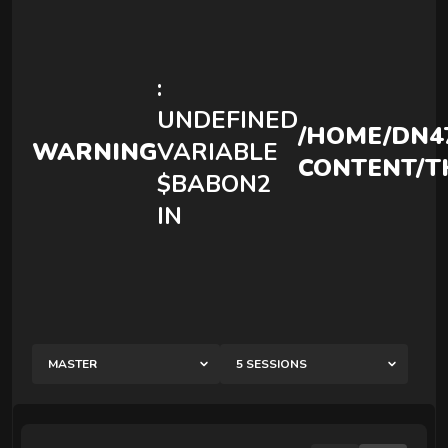
FACE RITUALS
Manual techniques that reduce puffiness, release tension in th
:
UNDEFINED
/HOME/DN4
WARNING
VARIABLE
CONTENT/T
$BABON2
IN
MASTER
5 SESSIONS