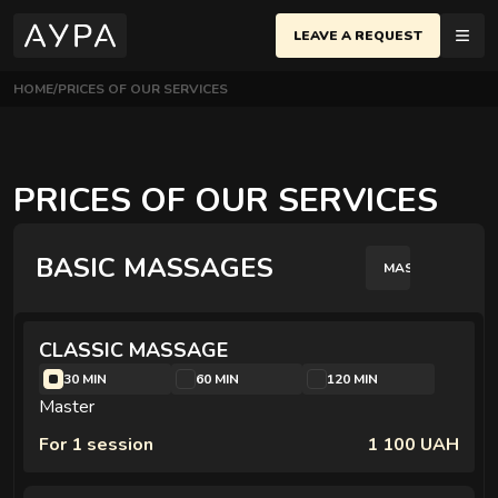
LEAVE A REQUEST
HOME
PRICES OF OUR SERVICES
MASSAGES
PRICES OF OUR SERVICES
BASIC MASSAGES
MASTER
BASIC MASSAGES
Most popular techniques for relaxation and body recovery
CLASSIC MASSAGE
30 MIN
60 MIN
120 MIN
Master
For 1 session
1 100 UAH