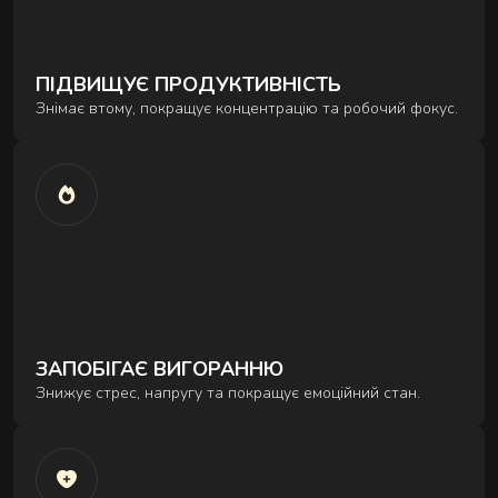
Comprehensive treatments for deep body recovery and
inner balance.
ПІДВИЩУЄ ПРОДУКТИВНІСТЬ
Знімає втому, покращує концентрацію та робочий фокус.
BODY SCULPTING RITUALS
ЗАПОБІГАЄ ВИГОРАННЮ
Знижує стрес, напругу та покращує емоційний стан.
FACE RITUALS
Manual techniques that reduce puffiness, release