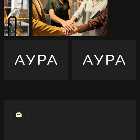
A session for two — side by side, simultaneously, and
in the comfort of your choice.
EXCLUSIVE MASSAGES
Special techniques and formats for deeper recovery.
RITUALS OF RECOVERY