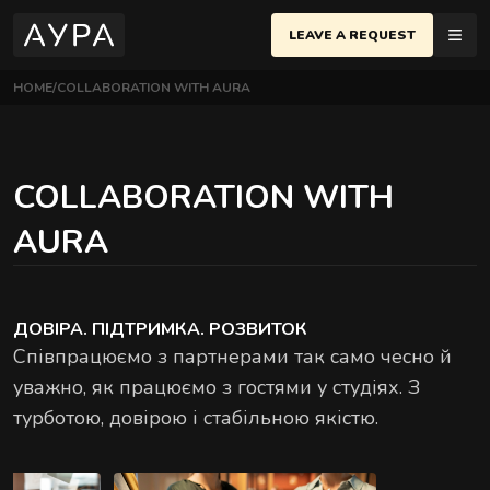
LEAVE A REQUEST
HOME
COLLABORATION WITH AURA
MASSAGES
IV
EN
еню
COLLABORATION WITH
POLTAVA
AURA
CHERSKY DISTRICT
SAGES
BASIC MASSAGES
Yevhen Konovaltsya St., Kyiv
Most popular techniques for relaxation and body
NEMENTS
recovery
IFICATES
EVCHENKOVSKYI DISTRICT
ДОВІРА. ПІДТРИМКА. РОЗВИТОК
arivska St., Kyiv
Співпрацюємо з партнерами так само чесно й
ES
уважно, як працюємо з гостями у студіях. З
IO
турботою, довірою і стабільною якістю.
COUPLES MASSAGES