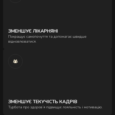
tension in the facial muscles and bring back a defined
contour - without injections or fillers.
ЗМЕНШУЄ ЛІКАРНЯНІ
Покращує самопочуття та допомагає швидше
відновлюватися.
ЗМЕНШУЄ ТЕКУЧІСТЬ КАДРІВ
Турбота про здоровʼя підвищує лояльність і мотивацію.