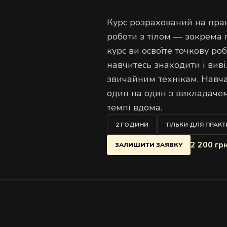
Д
Курс розрахований на пра
роботи з тілом — зокрема 
курс ви освоїте точкову ро
навчитесь знаходити і виві
звичайним технікам. Навч
один на один з викладачем
темпі вдома.
2 ГОДИНИ
ТІЛЬКИ ДЛЯ ПРАКТ
2 200 гр
ЗАЛИШИТИ ЗАЯВКУ