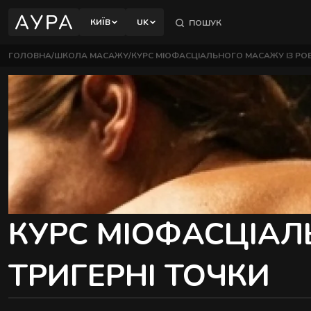
відновлення тіла.
КИЇВ
UK
КИЇВ
ПОЛТАВА
ГОЛОВНА
ШКОЛА МАСАЖУ
КУРС МІОФАСЦІАЛЬНОГО МАСАЖУ ІЗ РО
ПЕЧЕРСЬКИЙ РАЙОН
вул. Євгена Коновальця, 32Б, Київ
ШЕВЧЕНКІВСЬКИЙ РАЙОН
вул. Назарівська, 1, Київ
КУРС МІОФАСЦІАЛ
ТРИГЕРНІ ТОЧКИ