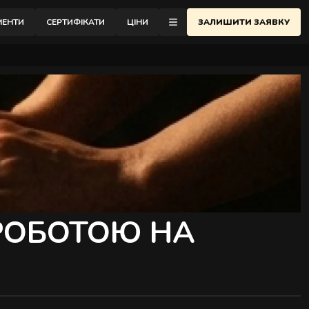
відновлення.
МЕНТИ
СЕРТИФІКАТИ
ЦІНИ
ЗАЛИШИТИ ЗАЯВКУ
еню
ОНТАКТИ
АСАЖНА ШКОЛА
ЛОГ
ІДГУКИ
РО АУРА
РОБОТОЮ НА
АЙСТРИ
АРТНЕРСТВО
АКАНСІЇ