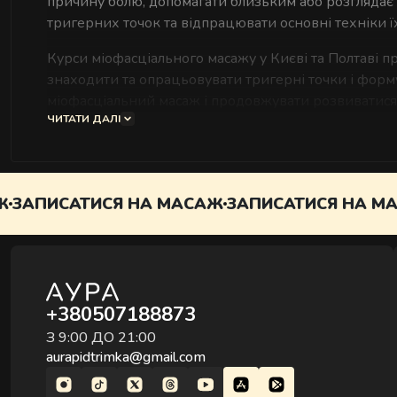
причину болю, допомагати близьким або розглядає
тригерних точок та відпрацювати основні техніки 
Курси міофасціального масажу у Києві та Полтаві п
знаходити та опрацьовувати тригерні точки і форму
міофасціальний масаж і продовжувати розвиватися
ЧИТАТИ ДАЛІ
Якщо ви шукаєте, де пройти навчання міофасціальном
використовувати як для особистих потреб, так і дл
ИСАТИСЯ НА МАСАЖ
ЗАПИСАТИСЯ НА МАСАЖ
+380507188873
З 9:00 ДО 21:00
aurapidtrimka@gmail.com