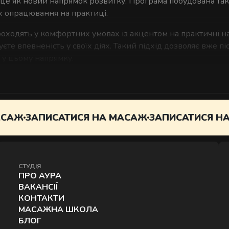
 це як новий напрямок розвитку. Програма побудована так
їх опрацювання на практиці.
роходять у комфортних умовах із акцентом на практичні н
єте впевненість у своїх діях. Такий підхід дозволяє вже 
 у цьому напрямку.
у масажу, курс у студії «АУРА» - це зрозумілий старт без 
я подальшого професійного росту.
ЗАПИСАТИСЯ НА МАСАЖ
ЗАПИСАТИСЯ НА МАС
СТУДІЯ
ПРО АУРА
ВАКАНСІЇ
КОНТАКТИ
МАСАЖНА ШКОЛА
БЛОГ