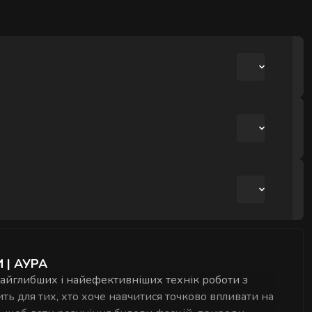
іль як у місці
вати рухливість і
 Для впевненої
авершення курсу.
 поясі. Саме в
ви навчитесь
 | АУРА
 найглибших і найефективніших технік роботи з
ить для тих, хто хоче навчитися точково впливати на