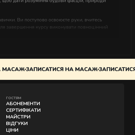
, щоб дати розуміння будови фасцій, природи
авички. Ви поступово освоюєте рухи, вчитесь
після завершення курсу виконувати повноцінний
зайвої теорії. Ви отримуєте базу, яку можна
АЖ
ЗАПИСАТИСЯ НА МАСАЖ
ЗАПИСАТИСЯ НА 
ГОСТЯМ
АБОНЕМЕНТИ
СЕРТИФІКАТИ
МАЙСТРИ
ВІДГУКИ
ЦІНИ