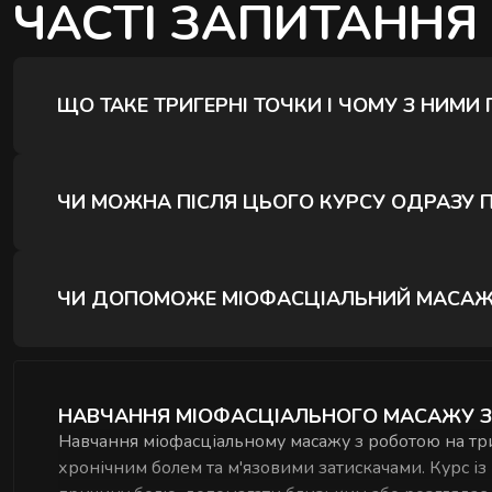
ЧАСТІ ЗАПИТАННЯ
ЩО ТАКЕ ТРИГЕРНІ ТОЧКИ І ЧОМУ З НИМИ
Тригерні точки - це ділянки м'язової тканини, я
розташування, так і у віддалених зонах тіла. Ро
ЧИ МОЖНА ПІСЛЯ ЦЬОГО КУРСУ ОДРАЗУ 
покращувати загальний стан м'язів. На курсі ви
Курс із 2 занять дає базову техніку та розумін
роботи з клієнтами рекомендуємо додаткову пра
ЧИ ДОПОМОЖЕ МІОФАСЦІАЛЬНИЙ МАСАЖ П
Так, робота з тригерними точками особливо ефе
цих зонах найчастіше накопичуються м'язові сп
НАВЧАННЯ МІОФАСЦІАЛЬНОГО МАСАЖУ З Р
знаходити і опрацьовувати ці точки цілеспрямо
Навчання міофасціальному масажу з роботою на триг
хронічним болем та м'язовими затискачами. Курс із 