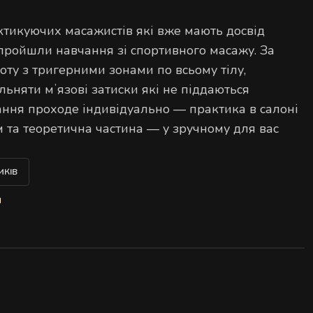
ОДАТОК
ктикуючих масажистів які вже мають досвід
пройшли навчання зі спортивного масажу. За
боту з тригерними зонами по всьому тілу,
льняти мʼязові затиски які не піддаються
ання проходе індивідуально — практика в салоні
 та теоретична частина — у зручному для вас
ИКІВ
н