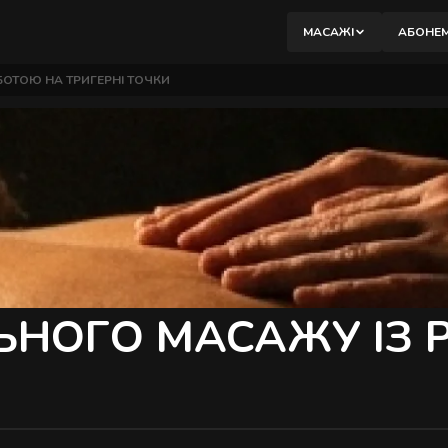
вибір.
МАСАЖІ
АБОНЕ
М
БОТОЮ НА ТРИГЕРНІ ТОЧКИ
К
М
Б
В
П
ЬНОГО МАСАЖУ ІЗ 
М
П
В