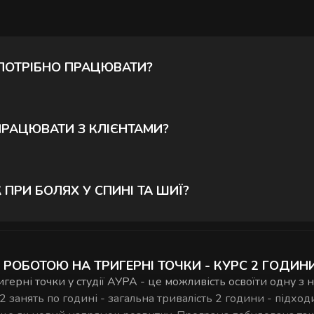
 ПОТРІБНО ПРАЦЮВАТИ?
кі знаходяться в постійному спазмі і можуть викликати б
бота з ними дозволяє знімати хронічний біль, відновлю
ПРАЦЮВАТИ З КЛІЄНТАМИ?
 навчитесь знаходити їх і правильно опрацьовувати.
ня принципів роботи з фасціями і тригерними точками.
ктику - викладач підкаже, як рухатись далі після з
РИ БОЛЯХ У СПИНІ ТА ШИЇ?
ктивна при хронічних болях у спині, шиї та плечовому
азми, які викликають постійний дискомфорт. На курсі 
ОБОТОЮ НА ТРИГЕРНІ ТОЧКИ - КУРС 2 ГОДИНИ
вано.
ерні точки у студії АУРА - це можливість освоїти одну з
2 занять по годині - загальна тривалість 2 години - підход