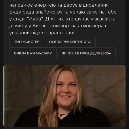
наповнює енергією та дарує відновлення!
Сеанс для двох — поруч, синхронно й у комфорті
АУРА
Буду рада знайомству та чекаю саме на тебе
на вибір.
у студії "Аура". Для тих, хто шукає масажиста
дівчину у Києві - комфортна атмосфера і
уважний підхід гарантовані.
ТОП МАЙСТЕР
ОСВІТА РЕАБІЛІТОЛОГА
ВИКЛАДАЧ МАСАЖУ
ВИКОНАВ ПРОЦЕДУР
2500+
ЕКСКЛЮЗИВНІ МАСАЖІ
Особливі техніки та формати для глибшого
відновлення.
РИТУАЛИ ВІДНОВЛЕННЯ