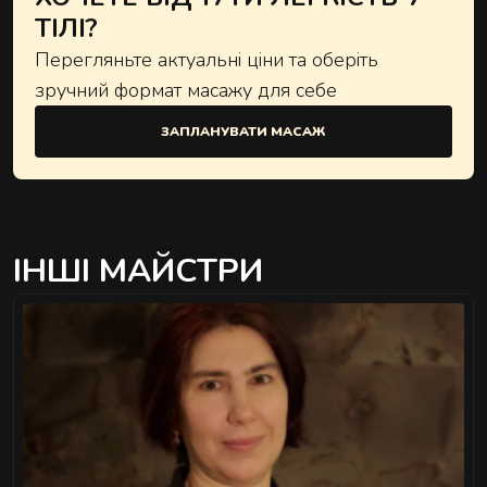
ТІЛІ?
Перегляньте актуальні ціни та оберіть
зручний формат масажу для себе
ЗАПЛАНУВАТИ МАСАЖ
ІНШІ МАЙСТРИ
">