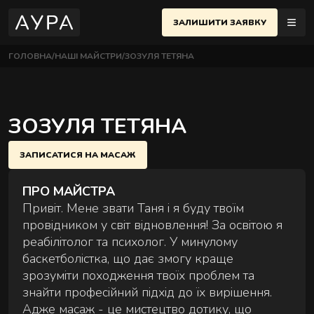
ЗАЛИШИТИ ЗАЯВКУ
ГОЛОВНА
НАШІ МАЙСТРИ
ЗОЗУЛЯ ТЕТЯНА
МАСАЖІ
ЇВ
UK
еню
ЗОЗУЛЯ ТЕТЯНА
ПОЛТАВА
ЧЕРСЬКИЙ РАЙОН
АЖІ
ОСНОВНІ МАСАЖІ
ЗАПИСАТИСЯ НА МАСАЖ
 Євгена Коновальця, 32Б, Київ
Найпопулярніші техніки для розслаблення й
НЕМЕНТИ
відновлення тіла.
ПРО МАЙСТРА
ИФІКАТИ
ВЧЕНКІВСЬКИЙ РАЙОН
Привіт. Мене звати Таня і я буду твоїм
 Назарівська, 1, Київ
провідником у світ відновлення! За освітою я
реабілітолог та психолог. У минулому
ТАКТИ
баскетболістка, що дає змогу краще
зрозуміти походження твоїх проблем та
АЖНА ШКОЛА
знайти професійний підхід до їх вирішення.
СТРИ
Адже масаж - це мистецтво дотику, що
ПАРНІ МАСАЖІ