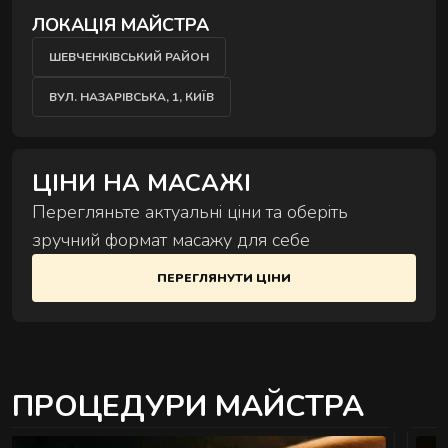
Комплексні процедури для глибокого
ЛОКАЦІЯ МАЙСТРА
відновлення тіла та внутрішнього балансу.
ШЕВЧЕНКІВСЬКИЙ РАЙОН
ВУЛ. НАЗАРІВСЬКА, 1, КИЇВ
ЦІНИ НА МАСАЖІ
Перегляньте актуальні ціни та оберіть
РИТУАЛИ КОРЕКЦІЇ ФІГУРИ
зручний формат масажу для себе
Комплексні процедури де масаж і обгортання
працюють разом.
ПЕРЕГЛЯНУТИ ЦІНИ
ПРОЦЕДУРИ МАЙСТРА
РИТУАЛИ ДЛЯ ОБЛИЧЧЯ
Ручні техніки, що знімають набряки,