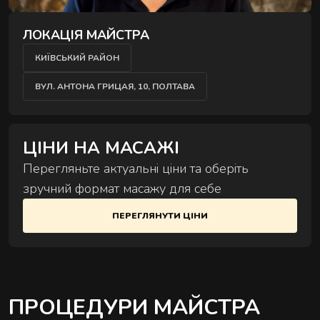
Комплексні процедури для глибокого
відновлення тіла та внутрішнього балансу.
ЛОКАЦІЯ МАЙСТРА
КИЇВСЬКИЙ РАЙОН
ВУЛ. АНТОНА ГРИЦАЯ, 10, ПОЛТАВА
ЦІНИ НА МАСАЖІ
РИТУАЛИ КОРЕКЦІЇ ФІГУРИ
Перегляньте актуальні ціни та оберіть
Комплексні процедури де масаж і обгортання
зручний формат масажу для себе
працюють разом.
ПЕРЕГЛЯНУТИ ЦІНИ
РИТУАЛИ ДЛЯ ОБЛИЧЧЯ
ПРОЦЕДУРИ МАЙСТРА
Ручні техніки, що знімають набряки,