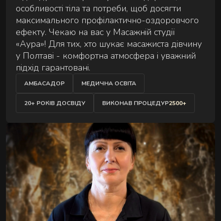
особливості тіла та потреби, щоб досягти
Сеанс для двох — поруч, синхронно й у комфорті
АУРА
максимального профілактично-оздоровчого
на вибір.
ефекту. Чекаю на вас у Масажній студії
«Аура»! Для тих, хто шукає масажиста дівчину
у Полтаві - комфортна атмосфера і уважний
підхід гарантовані.
АМБАСАДОР
МЕДИЧНА ОСВІТА
20+ РОКІВ ДОСВІДУ
ВИКОНАВ ПРОЦЕДУР
2500+
ЕКСКЛЮЗИВНІ МАСАЖІ
Особливі техніки та формати для глибшого
відновлення.
РИТУАЛИ ВІДНОВЛЕННЯ