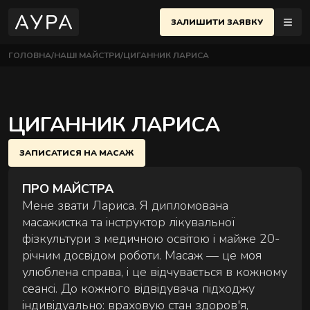
ЗАЛИШИТИ ЗАЯВКУ
ГОЛОВНА
НАШІ МАЙСТРИ
ЦИГАННИК ЛАРИСА
МАСАЖІ
ЇВ
UK
еню
ЦИГАННИК ЛАРИСА
ПОЛТАВА
ЧЕРСЬКИЙ РАЙОН
АЖІ
ОСНОВНІ МАСАЖІ
ЗАПИСАТИСЯ НА МАСАЖ
 Євгена Коновальця, 32Б, Київ
Найпопулярніші техніки для розслаблення й
НЕМЕНТИ
відновлення тіла.
ПРО МАЙСТРА
ИФІКАТИ
ВЧЕНКІВСЬКИЙ РАЙОН
Мене звати Лариса. Я дипломована
 Назарівська, 1, Київ
масажистка та інструктор лікувальної
фізкультури з медичною освітою і майже 20-
ТАКТИ
річним досвідом роботи. Масаж — це моя
улюблена справа, і це відчувається в кожному
АЖНА ШКОЛА
сеансі. До кожного відвідувача підходжу
СТРИ
індивідуально: враховую стан здоров'я,
ПАРНІ МАСАЖІ