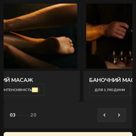
розслаблюють затиснуті м'язи й повертають
обличчю чіткий контур - без ін'єкцій і препаратів.
" />
БАНОЧНИЙ МАСАЖ СПИНИ
ДЛЯ 1 ЛЮДИНИ
ІНТЕНСИВНІСТЬ
03
20