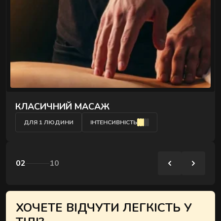
розслаблюють затиснуті м'язи й повертають
обличчю чіткий контур - без ін'єкцій і препаратів.
" />
КЛАСИЧНИЙ МАСАЖ
ДЛЯ 1 ЛЮДИНИ
ІНТЕНСИВНІСТЬ
02
10
ХОЧЕТЕ ВІДЧУТИ ЛЕГКІСТЬ У