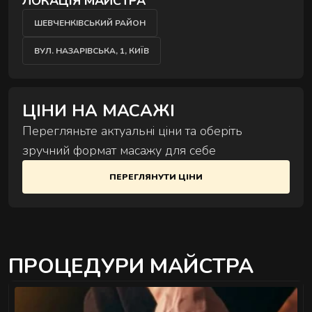
ЛОКАЦІЯ МАЙСТРА
Комплексні процедури для глибокого
ШЕВЧЕНКІВСЬКИЙ РАЙОН
відновлення тіла та внутрішнього балансу.
ВУЛ. НАЗАРІВСЬКА, 1, КИЇВ
ЦІНИ НА МАСАЖІ
Перегляньте актуальні ціни та оберіть
зручний формат масажу для себе
РИТУАЛИ КОРЕКЦІЇ ФІГУРИ
Комплексні процедури де масаж і обгортання
ПЕРЕГЛЯНУТИ ЦІНИ
працюють разом.
ПРОЦЕДУРИ МАЙСТРА
РИТУАЛИ ДЛЯ ОБЛИЧЧЯ
Ручні техніки, що знімають набряки,