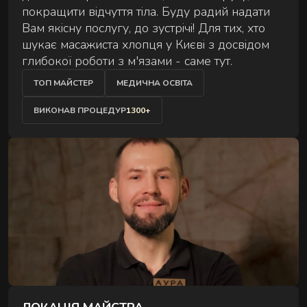
покращити відчуття тіла. Буду радий надати
Сеанс для двох — поруч, синхронно й у комфорті
АУРА
Вам якісну послугу, до зустрічі! Для тих, хто
на вибір.
шукає масажиста хлопця у Києві з досвідом
глибокої роботи з м'язами - саме тут.
ТОП МАЙСТЕР
МЕДИЧНА ОСВІТА
ВИКОНАВ ПРОЦЕДУР
1300+
ЕКСКЛЮЗИВНІ МАСАЖІ
Особливі техніки та формати для глибшого
відновлення.
РИТУАЛИ ВІДНОВЛЕННЯ