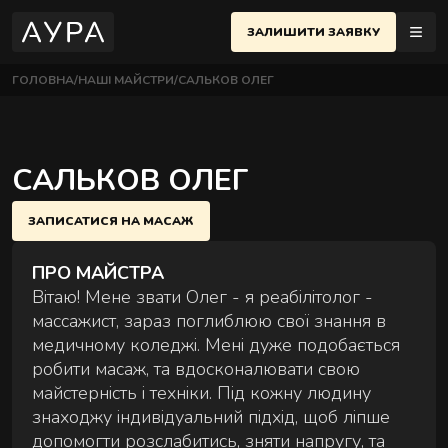
ЗАЛИШИТИ ЗАЯВКУ
ГОЛОВНА
НАШІ МАЙСТРИ
САЛЬКОВ ОЛЕГ
МАСАЖІ
ЇВ
UK
еню
САЛЬКОВ ОЛЕГ
ПОЛТАВА
ЧЕРСЬКИЙ РАЙОН
АЖІ
ОСНОВНІ МАСАЖІ
ЗАПИСАТИСЯ НА МАСАЖ
 Євгена Коновальця, 32Б, Київ
Найпопулярніші техніки для розслаблення й
НЕМЕНТИ
відновлення тіла.
ПРО МАЙСТРА
ИФІКАТИ
ВЧЕНКІВСЬКИЙ РАЙОН
Вітаю! Мене звати Олег - я реабілітолог -
 Назарівська, 1, Київ
массажист, зараз поглиблюю свої знання в
медичному коледжі. Мені дуже подобається
ТАКТИ
робити масаж, та вдосконалювати свою
майстерність і техніки. Під кожну людину
АЖНА ШКОЛА
знаходжу індивідуальний підхід, щоб ліпше
СТРИ
допомогти розслабитись, зняти напругу, та
ПАРНІ МАСАЖІ