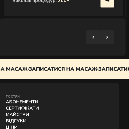
Виконав процедур:
200+
В
ЗАПИСАТИСЯ НА МАСАЖ
ЗАПИСАТИСЯ НА МА
ГОСТЯМ
АБОНЕМЕНТИ
СЕРТИФІКАТИ
МАЙСТРИ
ВІДГУКИ
ЦІНИ