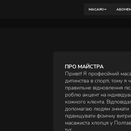
вибір.
МАСАЖІ
АБОНЕ
М
К
М
ПРО МАЙСТРА
Б
Привіт! Я професійний мас
В
дитинства в спорті, тому я
правильне відновлення післ
П
роблю акцент на індивідуаль
М
кожного клієнта. Відповід
допомагаю людям знімати н
П
підвищувати фізичну витрив
В
масажиста хлопця у Полтаві
тут.