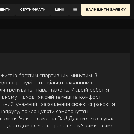
відновлення.
МЕНТИ
СЕРТИФІКАТИ
ЦІНИ
ЗАЛИШИТИ ЗАЯВКУ
еню
ОНТАКТИ
АСАЖНА ШКОЛА
ЛОГ
ажист із багатим спортивним минулим. 3
ІДГУКИ
 чудово розумію, наскільки важливим є
я тренувань і навантажень. У своїй роботі я
РО АУРА
ному підході, якісній техніці та комфорті
АЙСТРИ
альний, уважний і захоплений своєю справою, я
апругу, покращувати самопочуття і
АРТНЕРСТВО
алість. Чекаю саме на Вас! Для тих, хто шукає
АКАНСІЇ
 з досвідом глибокої роботи з м'язами - саме