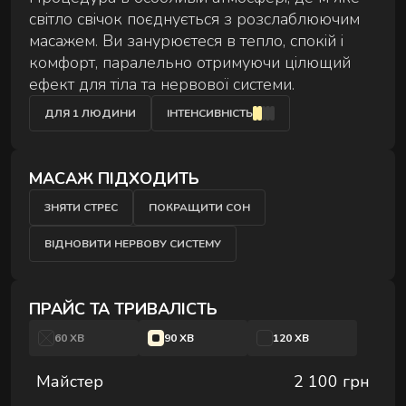
світло свічок поєднується з розслаблюючим
Сеанс для двох — поруч, синхронно й у комфорті
АУРА
масажем. Ви занурюєтеся в тепло, спокій і
на вибір.
комфорт, паралельно отримуючи цілющий
ефект для тіла та нервової системи.
ДЛЯ 1 ЛЮДИНИ
ІНТЕНСИВНІСТЬ
МАСАЖ ПІДХОДИТЬ
ЕКСКЛЮЗИВНІ МАСАЖІ
ЗНЯТИ СТРЕС
ПОКРАЩИТИ СОН
Особливі техніки та формати для глибшого
відновлення.
ВІДНОВИТИ НЕРВОВУ СИСТЕМУ
ПРАЙС ТА ТРИВАЛІСТЬ
60 ХВ
90 ХВ
120 ХВ
Майстер
2 100 грн
РИТУАЛИ ВІДНОВЛЕННЯ