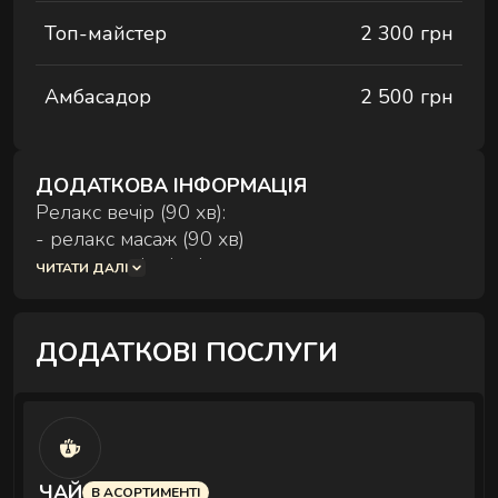
Комплексні процедури для глибокого
Топ-майстер
2 300 грн
відновлення тіла та внутрішнього балансу.
Амбасадор
2 500 грн
ДОДАТКОВА ІНФОРМАЦІЯ
Релакс вечір (90 хв):
- релакс масаж (90 хв)
РИТУАЛИ КОРЕКЦІЇ ФІГУРИ
- композиція зі свічок
Комплексні процедури де масаж і обгортання
ЧИТАТИ ДАЛІ
працюють разом.
Релакс вечір (120 хв):
- релакс масаж (120 хв)
ДОДАТКОВІ ПОСЛУГИ
- композиція зі свічок
РИТУАЛИ ДЛЯ ОБЛИЧЧЯ
Ручні техніки, що знімають набряки,
ЧАЙ
В АСОРТИМЕНТІ