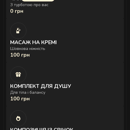
розслаблюють затиснуті м'язи й повертають
З турботою про вас
0 грн
обличчю чіткий контур - без ін'єкцій і препаратів.
МАСАЖ НА КРЕМІ
Шовкова ніжність
100 грн
КОМПЛЕКТ ДЛЯ ДУШУ
Для тіла і балансу
100 грн