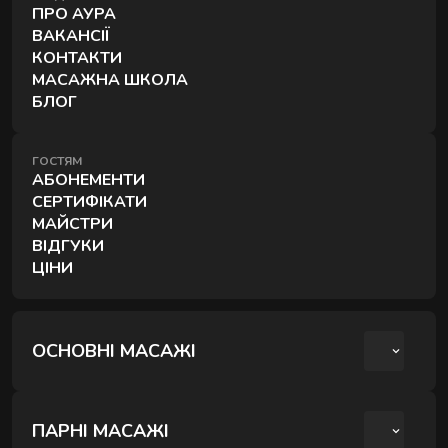
Записатися на релакс вечір у Києві можна онлайн
ПРО АУРА
ВАКАНСІЇ
- студія АУРА працює на Печерську та у
КОНТАКТИ
Шевченківському районі. Якщо хочете
МАСАЖНА ШКОЛА
подарувати цей формат близькій людині -
БЛОГ
оформіть подарунковий сертифікат на вечірній
масаж.
ГОСТЯМ
АБОНЕМЕНТИ
СЕРТИФІКАТИ
МАЙСТРИ
ВІДГУКИ
ЦІНИ
ОСНОВНІ МАСАЖІ
КЛАСИЧНИЙ МАСАЖ
СПОРТИВНИЙ МАСАЖ
ПАРНІ МАСАЖІ
АНТИЦЕЛЮЛІТНИЙ МАСАЖ