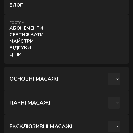
БЛОГ
ГОСТЯМ
АБОНЕМЕНТИ
СЕРТИФІКАТИ
МАЙСТРИ
ВІДГУКИ
ЦІНИ
ОСНОВНІ МАСАЖІ
КЛАСИЧНИЙ МАСАЖ
СПОРТИВНИЙ МАСАЖ
ПАРНІ МАСАЖІ
АНТИЦЕЛЮЛІТНИЙ МАСАЖ
КЛАСИЧНИЙ МАСАЖ СПИНИ
РОМАНТИЧНИЙ ВЕЧІР ДЛЯ ДВОХ
ЛІМФОДРЕНАЖНИЙ МАСАЖ
КРЕОЛЬСЬКИЙ ПАРНИЙ РЕЛАКС
ЕКСКЛЮЗИВНІ МАСАЖІ
МАСАЖ ОБЛИЧЧЯ
ПАРНИЙ РЕЛАКС МАСАЖ