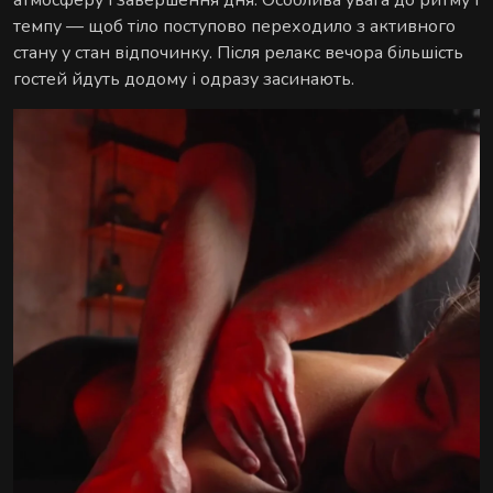
атмосферу і завершення дня. Особлива увага до ритму і
розслаблюють затиснуті м'язи й повертають
темпу — щоб тіло поступово переходило з активного
обличчю чіткий контур - без ін'єкцій і препаратів.
стану у стан відпочинку. Після релакс вечора більшість
гостей йдуть додому і одразу засинають.