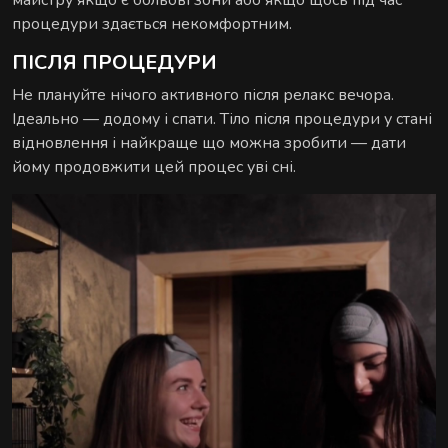
майстру якщо є больові зони або якщо щось під час
процедури здається некомфортним.
ПІСЛЯ ПРОЦЕДУРИ
Не плануйте нічого активного після релакс вечора.
Ідеально — додому і спати. Тіло після процедури у стані
відновлення і найкраще що можна зробити — дати
йому продовжити цей процес уві сні.