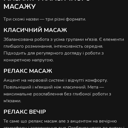
МАСАЖУ
Комплексні процедури для глибокого
відновлення тіла та внутрішнього балансу.
Три схожі назви — три різні формати.
КЛАСИЧНИЙ МАСАЖ
Збалансована робота з усіма групами м'язів. Є елементи
глибшого розминання, інтенсивність середня.
Підходить для регулярного догляду і роботи з
конкретною напругою.
РИТУАЛИ КОРЕКЦІЇ ФІГУРИ
Комплексні процедури де масаж і обгортання
РЕЛАКС МАСАЖ
працюють разом.
Акцент на нервовій системі і відчутті комфорту.
Повільніший і м'якший ніж класичний. Мета —
максимальне розслаблення без глибокої роботи з
м'язами.
РЕЛАКС ВЕЧІР
РИТУАЛИ ДЛЯ ОБЛИЧЧЯ
Те саме що релакс масаж але з акцентом на вечірню
Ручні техніки, що знімають набряки,