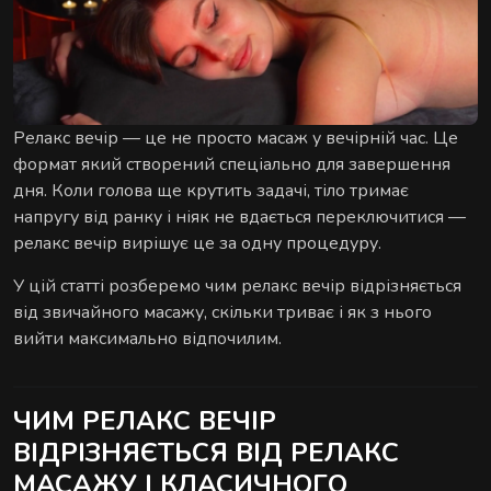
Сеанс для двох — поруч, синхронно й у комфорті
АУРА
на вибір.
Релакс вечір — це не просто масаж у вечірній час. Це
формат який створений спеціально для завершення
дня. Коли голова ще крутить задачі, тіло тримає
напругу від ранку і ніяк не вдається переключитися —
ЕКСКЛЮЗИВНІ МАСАЖІ
релакс вечір вирішує це за одну процедуру.
Особливі техніки та формати для глибшого
У цій статті розберемо чим релакс вечір відрізняється
відновлення.
від звичайного масажу, скільки триває і як з нього
вийти максимально відпочилим.
ЧИМ РЕЛАКС ВЕЧІР
ВІДРІЗНЯЄТЬСЯ ВІД РЕЛАКС
МАСАЖУ І КЛАСИЧНОГО
РИТУАЛИ ВІДНОВЛЕННЯ