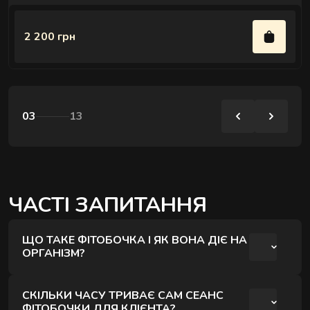
2 200 грн
03
13
ЧАСТІ ЗАПИТАННЯ
ЩО ТАКЕ ФІТОБОЧКА І ЯК ВОНА ДІЄ НА
ОРГАНІЗМ?
Фітобочка - це дерев'яна парова кабіна, в
СКІЛЬКИ ЧАСУ ТРИВАЄ САМ СЕАНС
якій людина знаходиться по шию, вдихаючи
ФІТОБОЧКИ ДЛЯ КЛІЄНТА?