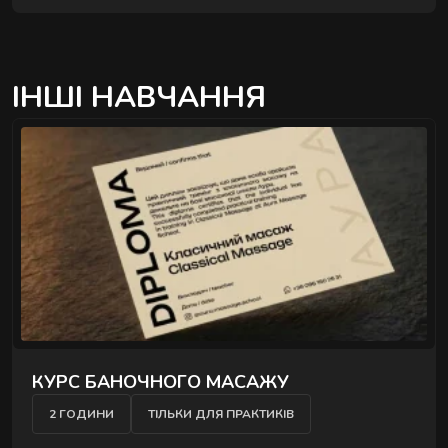
розслаблюють затиснуті м'язи й повертають
обличчю чіткий контур - без ін'єкцій і препаратів.
ІНШІ НАВЧАННЯ
">
КУРС БАНОЧНОГО МАСАЖУ
2 ГОДИНИ
ТІЛЬКИ ДЛЯ ПРАКТИКІВ