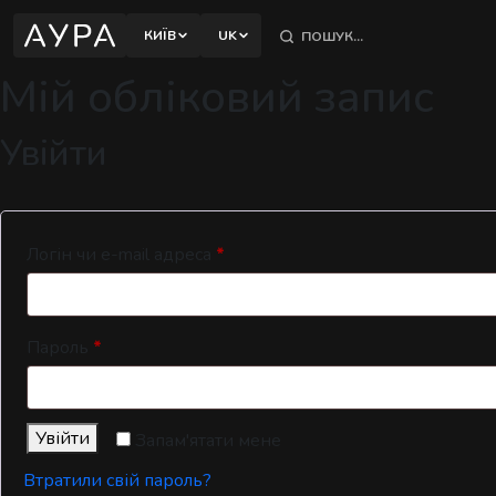
відновлення тіла.
КИЇВ
UK
Мій обліковий запис
КИЇВ
ПОЛТАВА
ПЕЧЕРСЬКИЙ РАЙОН
Увійти
вул. Євгена Коновальця, 32Б, Київ
ШЕВЧЕНКІВСЬКИЙ РАЙОН
вул. Назарівська, 1, Київ
Обов’язкове
Логін чи e-mail адреса
*
Обов’язкове
Пароль
*
Увійти
Запам'ятати мене
Втратили свій пароль?