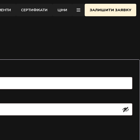
відновлення.
МЕНТИ
СЕРТИФІКАТИ
ЦІНИ
ЗАЛИШИТИ ЗАЯВКУ
еню
ОНТАКТИ
АСАЖНА ШКОЛА
ЛОГ
ІДГУКИ
РО АУРА
АЙСТРИ
АРТНЕРСТВО
АКАНСІЇ