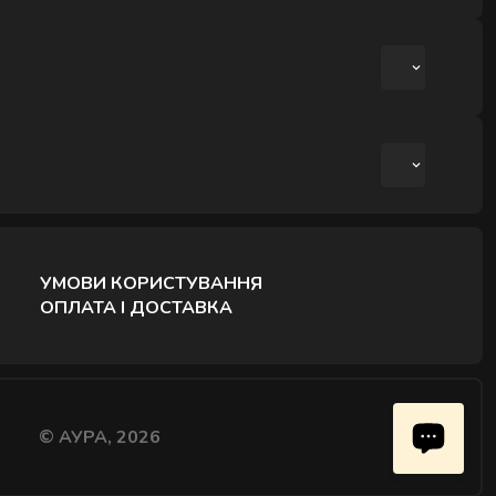
МОДЕЛЮЮЧИЙ МАСАЖ
СПОРТИВНИЙ МАСАЖ СПИНИ
МАСАЖ ГАРЯЧИМ КАМІННЯМ
МАСАЖ ОБЛИЧЧЯ З ЛІФТИНГ-ЕФЕКТОМ
+380507188873
УМОВИ КОРИСТУВАННЯ
З 9:00 ДО 21:00
ОПЛАТА І ДОСТАВКА
© АУРА, 2026