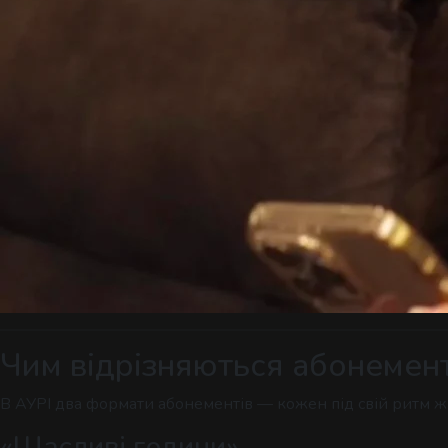
Чим відрізняються абонемен
В АУРІ два формати абонементів — кожен під свій ритм ж
«Щасливі години»