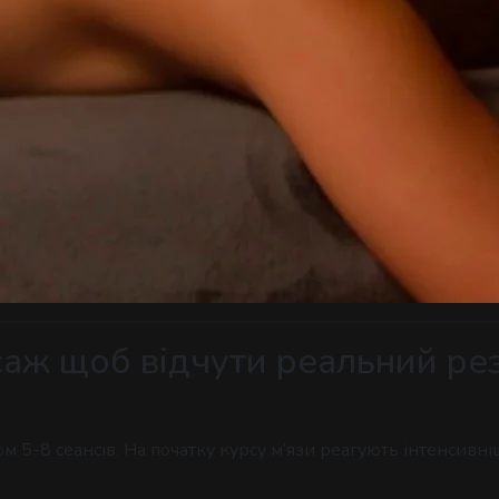
саж щоб відчути реальний ре
 5-8 сеансів. На початку курсу м’язи реагують інтенсивніш