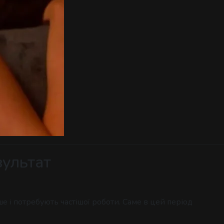
зультат
е і потребують частішої роботи. Саме в цей період