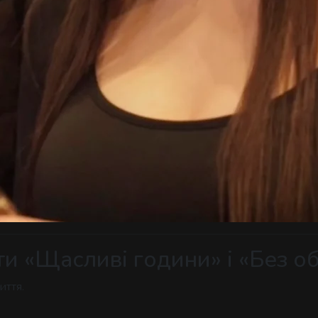
ти «Щасливі години» і «Без 
иття.