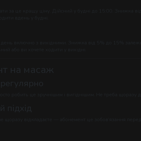
ати за це кращу ціну. Дійсний у будні до 15:00. Знижка ві
одити вдень у будні.
й день включно з вихідними. Знижка від 5% до 15% залежно
ий або ви хочете ходити у вихідні.
нт на масаж
 регулярно
сто робить це зручнішим і вигіднішим. Не треба щоразу ду
й підхід
е щоразу відкладаєте — абонемент це зобов’язання перед