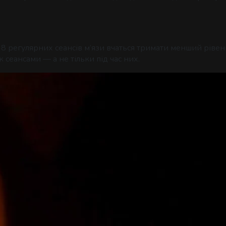
Д
5-8 регулярних сеансів м’язи вчаться тримати менший ріве
 сеансами — а не тільки під час них.