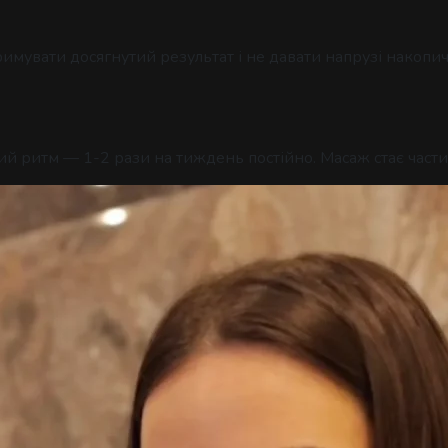
римувати досягнутий результат і не давати напрузі накопи
ий ритм — 1-2 рази на тиждень постійно. Масаж стає час