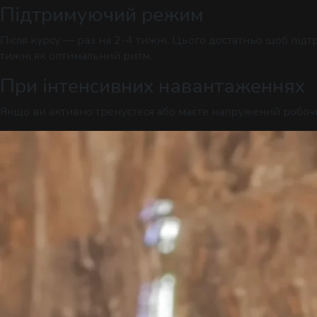
Підтримуючий режим
Після курсу — раз на 2-4 тижні. Цього достатньо щоб підт
тижні як оптимальний ритм.
При інтенсивних навантаженнях
Якщо ви активно тренуєтеся або маєте напружений робоч