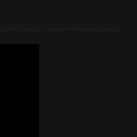
ОДАТОК
нь фонової напруги. Нервова система адаптується до