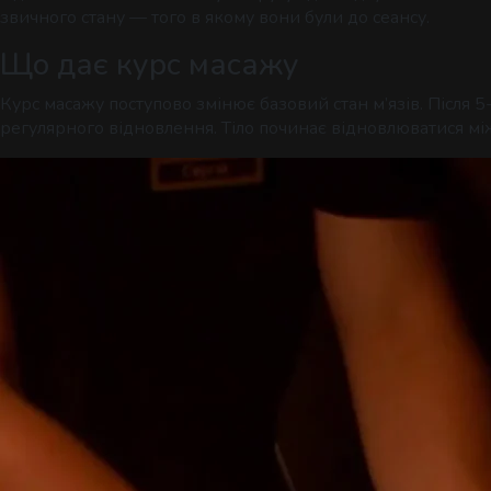
звичного стану — того в якому вони були до сеансу.
Що дає курс масажу
Курс масажу поступово змінює базовий стан м’язів. Після 
регулярного відновлення. Тіло починає відновлюватися між