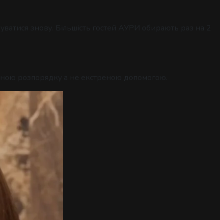
чуватися знову. Більшість гостей АУРИ обирають раз на 2
тиною розпорядку а не екстреною допомогою.