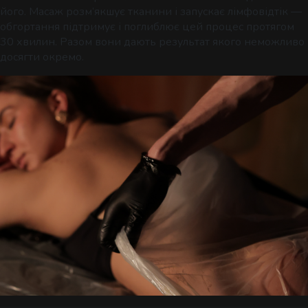
його. Масаж розм’якшує тканини і запускає лімфовідтік —
обгортання підтримує і поглиблює цей процес протягом
30 хвилин. Разом вони дають результат якого неможливо
досягти окремо.