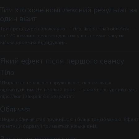
Тим хто хоче комплексний результат за
один візит
Три процедури паралельно — тіло, шкіра тіла і обличчя —
за 120 хвилин. Ідеально для тих у кого немає часу на
кілька окремих відвідувань.
Який ефект після першого сеансу
Тіло
Шкіра стає теплішою і пружнішою, тіло виглядає
підтягнутішим. Це перший крок — кожен наступний сеанс
підсилює і закріплює результат.
Обличчя
Шкіра обличчя стає пружнішою і більш тонізованою. Ефект
помітний одразу і тримається кілька днів.
Загальне самопочуття