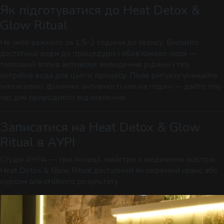
Як підготуватися до Heat Detox &
Glow Ritual
Не їжте важкого за 1.5-2 години до сеансу. Випийте
достатньо води до процедури і обов’язково після —
тепловий вплив активізує виведення рідини і тілу
потрібна вода для цього процесу. Після ритуалу уникайте
інтенсивної фізичної активності кілька годин — дайте тілу
час для природного відновлення.
Записатися на Heat Detox & Glow
Ritual в АУРІ
Студія АУРА — три локації, майстри з медичною освітою.
Heat Detox & Glow Ritual доступний як окремий сеанс або
курсом для стійкого результату.