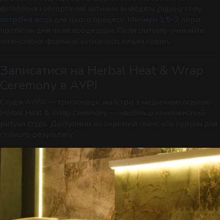
фітобочка і обгортання активно виводять рідину і тілу
потрібна вода для цього процесу. Мінімум 1.5-2 літри
протягом дня після процедури. Після ритуалу уникайте
інтенсивної фізичної активності кілька годин.
Записатися на Herbal Heat & Wrap
Ceremony в АУРІ
Студія АУРА — три локації, майстри з медичною освітою.
Herbal Heat & Wrap Ceremony — найбільш комплексний
ритуал студії. Доступний як окремий сеанс або курсом для
стійкого результату.