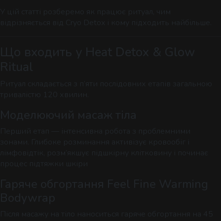
У цій статті розберемо як працює ритуал, чим
відрізняється від Cryo Detox і кому підходить найбільше.
Що входить у Heat Detox & Glow
Ritual
Ритуал складається з п’яти послідовних етапів загальною
тривалістю 120 хвилин.
Моделюючий масаж тіла
Перший етап — інтенсивна робота з проблемними
зонами. Глибоке розминання активізує кровообіг і
лімфовідтік, розм’якшує підшкірну клітковину і починає
процес підтяжки шкіри
Гаряче обгортання Feel Fine Warming
Bodywrap
Після масажу на тіло наноситься гаряче обгортання на 45