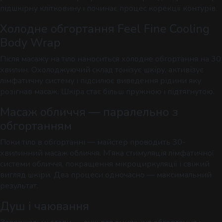
підшкірну клітковину і починає процес корекції контурів.
Холодне обгортання Feel Fine Cooling
Body Wrap
Після масажу на тіло наноситься холодне обгортання на 30
хвилин. Охолоджуючий склад тонізує шкіру, активізує
лімфатичну систему і підсилює виведення рідини яку
розігнав масаж. Шкіра стає більш пружною і підтягнутою.
Масаж обличчя — паралельно з
обгортанням
Поки тіло в обгортанні — майстер проводить 30-
хвилинний масаж обличчя. М’яка стимуляція лімфатичної
системи обличчя, покращення мікроциркуляції і свіжий
вигляд шкіри. Два процеси одночасно — максимальний
результат.
Душ і чаювання