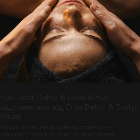
Чим Heat Detox & Glow Ritual
відрізняється від Cryo Detox & Sculpt
Ritual
Обидва ритуали мають однакову структуру —
моделюючий масаж, обгортання і масаж обличчя