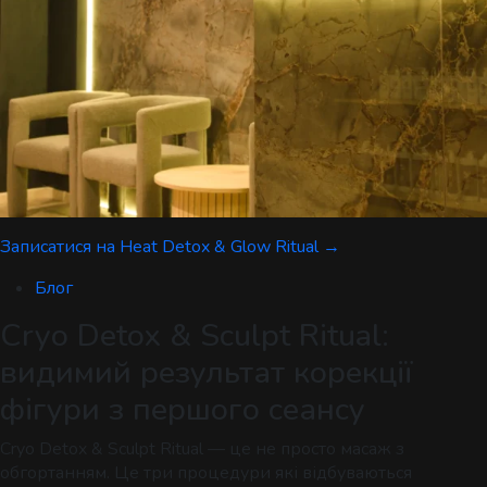
Записатися на Heat Detox & Glow Ritual →
Блог
Cryo Detox & Sculpt Ritual:
видимий результат корекції
фігури з першого сеансу
Cryo Detox & Sculpt Ritual — це не просто масаж з
обгортанням. Це три процедури які відбуваються