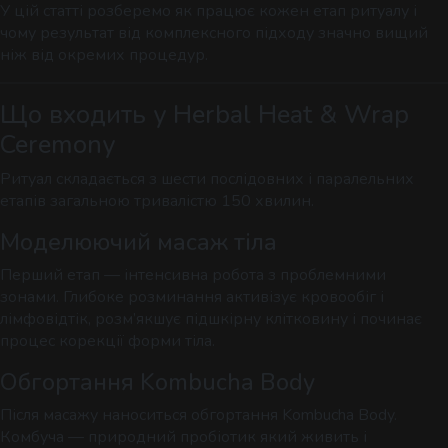
У цій статті розберемо як працює кожен етап ритуалу і
Сеанс для двох — поруч, синхронно й у комфорті
АУРА
чому результат від комплексного підходу значно вищий
на вибір.
ніж від окремих процедур.
Що входить у Herbal Heat & Wrap
Ceremony
Ритуал складається з шести послідовних і паралельних
етапів загальною тривалістю 150 хвилин.
ЕКСКЛЮЗИВНІ МАСАЖІ
Моделюючий масаж тіла
Особливі техніки та формати для глибшого
відновлення.
Перший етап — інтенсивна робота з проблемними
зонами. Глибоке розминання активізує кровообіг і
лімфовідтік, розм’якшує підшкірну клітковину і починає
процес корекції форми тіла.
Обгортання Kombucha Body
Після масажу наноситься обгортання Kombucha Body.
Комбуча — природний пробіотик який живить і
РИТУАЛИ ВІДНОВЛЕННЯ