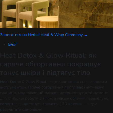
Записатися на Herbal Heat & Wrap Ceremony →
Блог
Heat Detox & Glow Ritual: як
гаряче обгортання покращує
тонус шкіри і підтягує тіло
Heat Detox & Glow Ritual — це коли тепло стає головним
інструментом. Гаряче обгортання прогріває і активізує
тканини, моделюючий масаж використовує цей момент
для глибокої роботи з тілом, а масаж обличчя паралельно
повертає шкірі тонус і свіжість. 120 хвилин — і три
результати одночасно.