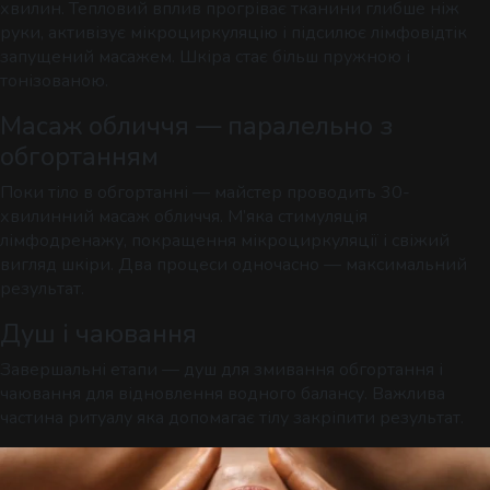
хвилин. Тепловий вплив прогріває тканини глибше ніж
руки, активізує мікроциркуляцію і підсилює лімфовідтік
запущений масажем. Шкіра стає більш пружною і
тонізованою.
Масаж обличчя — паралельно з
обгортанням
Поки тіло в обгортанні — майстер проводить 30-
хвилинний масаж обличчя. М’яка стимуляція
лімфодренажу, покращення мікроциркуляції і свіжий
вигляд шкіри. Два процеси одночасно — максимальний
результат.
Душ і чаювання
Завершальні етапи — душ для змивання обгортання і
чаювання для відновлення водного балансу. Важлива
частина ритуалу яка допомагає тілу закріпити результат.