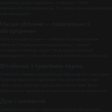
відновлює шкіру зсередини, покращує її тонус і
Комплексні процедури для глибокого
еластичність. Обгортання діє 30 хвилин поки відбуваються
відновлення тіла та внутрішнього балансу.
інші процедури.
Масаж обличчя — паралельно з
обгортанням
Поки тіло в обгортанні — майстер проводить масаж
обличчя. Покращення мікроциркуляції, свіжий і
тонізований вигляд шкіри. Час використовується
РИТУАЛИ КОРЕКЦІЇ ФІГУРИ
максимально — тіло і обличчя відновлюються одночасно.
Комплексні процедури де масаж і обгортання
Фітобочка з трав’яною парою
працюють разом.
Ключовий елемент ритуалу який відрізняє його від інших.
Трав’яна пара м’яко прогріває тіло, розслаблює м’язи і
через шкіру передає цілющі властивості трав. Вони
підтримують природне очищення організму зсередини.
Душ і чаювання
РИТУАЛИ ДЛЯ ОБЛИЧЧЯ
Завершальні етапи — душ для змивання обгортання і
Ручні техніки, що знімають набряки,