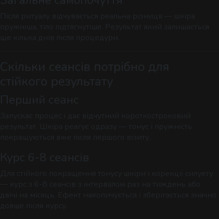
Після ритуалу відчувається реальна різниця — шкіра
пружніша, тіло підтягнутіше. Результат який залишається
ще кілька днів після процедури.
Скільки сеансів потрібно для
стійкого результату
Перший сеанс
Запускає процес і дає відчутний короткостроковий
результат. Шкіра реагує одразу — тонус і пружність
покращуються вже після першого візиту.
Курс 6-8 сеансів
Для стійкого покращення тонусу шкіри і корекції силуету
— курс з 6-8 сеансів з інтервалом раз на тиждень або
двічі на місяць. Ефект накопичується і зберігається значно
довше після курсу.