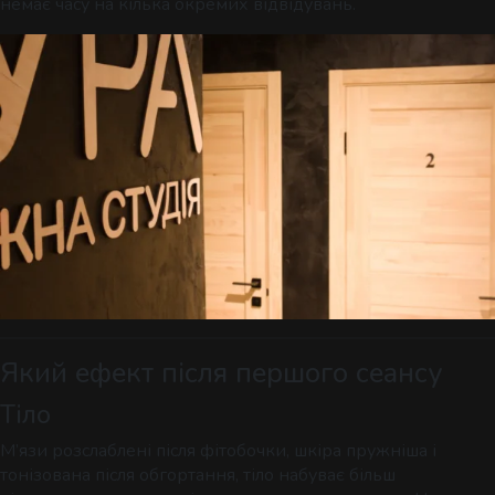
немає часу на кілька окремих відвідувань.
Який ефект після першого сеансу
Тіло
М’язи розслаблені після фітобочки, шкіра пружніша і
тонізована після обгортання, тіло набуває більш