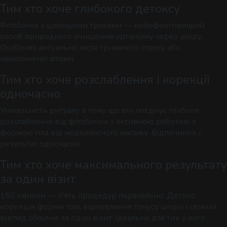
Тим хто хоче глибокого детоксу
Фітобочка з цілющими травами — найефективніший
спосіб природного очищення організму через шкіру.
Особливо актуально після тривалого стресу або
накопиченої втоми.
Тим хто хоче розслаблення і корекції
одночасно
Унікальність ритуалу в тому що він поєднує глибоке
розслаблення від фітобочки з активною роботою з
формою тіла від моделюючого масажу. Відпочинок і
результат одночасно.
Тим хто хоче максимального результату
за один візит
150 хвилин — п’ять процедур паралельно. Детокс,
корекція форми тіла, відновлення тонусу шкіри і свіжий
вигляд обличчя за один візит. Ідеально для тих у кого