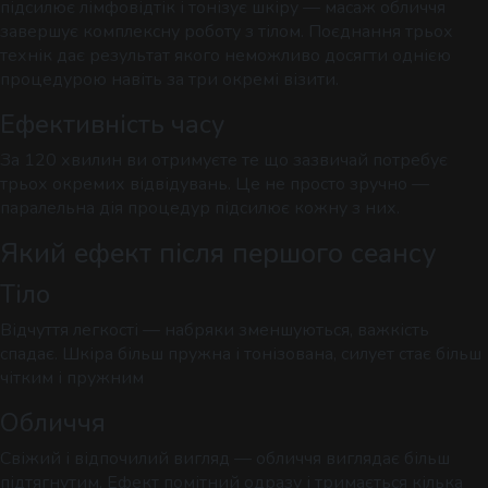
підсилює лімфовідтік і тонізує шкіру — масаж обличчя
завершує комплексну роботу з тілом. Поєднання трьох
технік дає результат якого неможливо досягти однією
процедурою навіть за три окремі візити.
Ефективність часу
За 120 хвилин ви отримуєте те що зазвичай потребує
трьох окремих відвідувань. Це не просто зручно —
паралельна дія процедур підсилює кожну з них.
Який ефект після першого сеансу
Тіло
Відчуття легкості — набряки зменшуються, важкість
спадає. Шкіра більш пружна і тонізована, силует стає більш
чітким і пружним
Обличчя
Свіжий і відпочилий вигляд — обличчя виглядає більш
підтягнутим. Ефект помітний одразу і тримається кілька