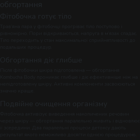
обгортання
Фітобочка готує тіло
Трав’яна пара у фітобочці прогріває тіло поступово і
рівномірно. Пори відкриваються, напруга в м’язах спадає.
Тіло переходить у стан максимальної сприйнятливості до
подальших процедур.
Обгортання діє глибше
Після фітобочки шкіра підготовлена — обгортання
Kombucha Body проникає глибше і діє ефективніше ніж на
непідготовлену шкіру. Активні компоненти засвоюються
значно краще.
Подвійне очищення організму
Фітобочка активізує виведення накопичених речовин
через шкіру — обгортання паралельно живить і відновлює
її зсередини. Два паралельні процеси детоксу дають
результат якого неможливо досягти однією процедурою.