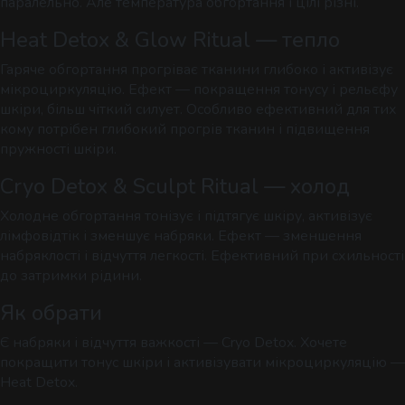
паралельно. Але температура обгортання і цілі різні.
Heat Detox & Glow Ritual — тепло
Гаряче обгортання прогріває тканини глибоко і активізує
мікроциркуляцію. Ефект — покращення тонусу і рельєфу
шкіри, більш чіткий силует. Особливо ефективний для тих
кому потрібен глибокий прогрів тканин і підвищення
пружності шкіри.
Cryo Detox & Sculpt Ritual — холод
Холодне обгортання тонізує і підтягує шкіру, активізує
лімфовідтік і зменшує набряки. Ефект — зменшення
набряклості і відчуття легкості. Ефективний при схильності
до затримки рідини.
Як обрати
Є набряки і відчуття важкості — Cryo Detox. Хочете
покращити тонус шкіри і активізувати мікроциркуляцію —
Heat Detox.