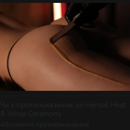
Чи є протипоказання до Herbal Heat
& Wrap Ceremony
Абсолютні протипоказання