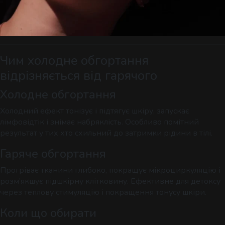
Чим холодне обгортання
відрізняється від гарячого
Холодне обгортання
Холодний ефект тонізує і підтягує шкіру, запускає
лімфовідтік і знімає набряклість. Особливо помітний
результат у тих хто схильний до затримки рідини в тілі.
Гаряче обгортання
Прогріває тканини глибоко, покращує мікроциркуляцію і
розм’якшує підшкірну клітковину. Ефективне для детоксу
через теплову стимуляцію і покращення тонусу шкіри.
Коли що обирати