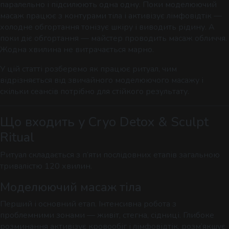
паралельно і підсилюють одна одну. Поки моделюючий
масаж працює з контурами тіла і активізує лімфовідтік —
холодне обгортання тонізує шкіру і виводить рідину. А
поки діє обгортання — майстер проводить масаж обличчя.
Жодна хвилина не витрачається марно.
У цій статті розберемо як працює ритуал, чим
відрізняється від звичайного моделюючого масажу і
скільки сеансів потрібно для стійкого результату.
Що входить у Cryo Detox & Sculpt
Ritual
Ритуал складається з п’яти послідовних етапів загальною
тривалістю 120 хвилин.
Моделюючий масаж тіла
Перший і основний етап. Інтенсивна робота з
проблемними зонами — живіт, стегна, сідниці. Глибоке
розминання активізує кровообіг і лімфовідтік, розм’якшує