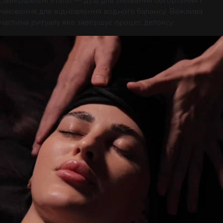
Завершальні етапи — душ для змивання обгортання і
чаювання для відновлення водного балансу. Важлива
частина ритуалу яка завершує процес детоксу