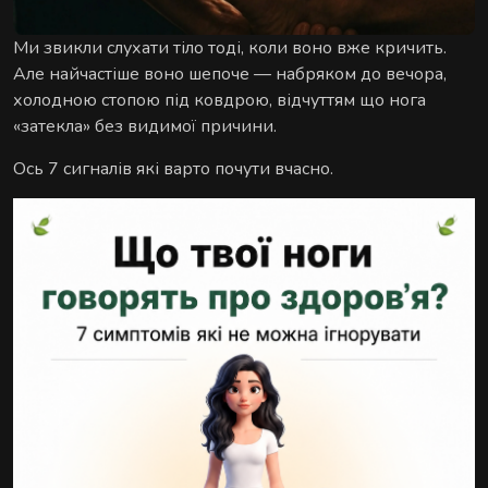
Сеанс для двох — поруч, синхронно й у комфорті
АУРА
Ми звикли слухати тіло тоді, коли воно вже кричить.
на вибір.
Але найчастіше воно шепоче — набряком до вечора,
холодною стопою під ковдрою, відчуттям що нога
«затекла» без видимої причини.
Ось 7 сигналів які варто почути вчасно.
ЕКСКЛЮЗИВНІ МАСАЖІ
Особливі техніки та формати для глибшого
відновлення.
РИТУАЛИ ВІДНОВЛЕННЯ