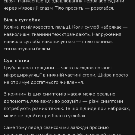
своя». Найчастіше це здавлювання нерва або судини
через м'язовий спазм. Тіло просить — розслабся.
Біль у суглобах
Коліна, гомілковостоп, пальці. Коли суглоб набрякає —
навколишні тканини теж страждають. Напруження
навколо суглоба накопичується — і тіло починає
сигналізувати болем.
Сухі п'ятки
Груба шкіра і тріщини — часто наслідок поганої
мікроциркуляції в нижній частині стопи. Шкіра просто
не отримує достатнього живлення.
З кожним із цих симптомів масаж може реально
допомогти. Але важливо розуміти — різні симптоми
потребують різних технік. Те що підійде при набряках,
може не підійти при болі в суглобах.
Саме тому перед сеансом ми завжди просимо
розповісти як ти себе почуваєш. Не замовчуй нічого —