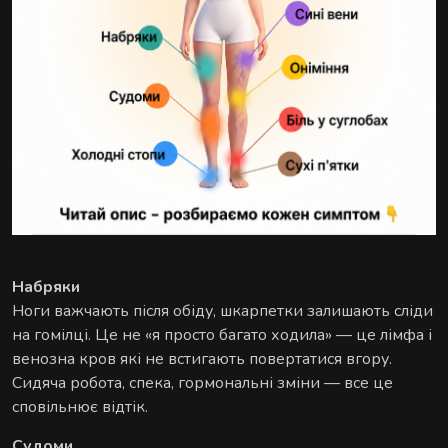
Комплексні процедури для глибокого
відновлення тіла та внутрішнього балансу.
РИТУАЛИ КОРЕКЦІЇ ФІГУРИ
Комплексні процедури де масаж і обгортання
працюють разом.
Набряки
Ноги важчають після обіду, шкарпетки залишають сліди
на гомілці. Це не «я просто багато ходила» — це лімфа і
венозна кров які не встигають повертатися вгору.
Сидяча робота, спека, гормональні зміни — все це
сповільнює відтік.
РИТУАЛИ ДЛЯ ОБЛИЧЧЯ
Ручні техніки, що знімають набряки,
Судоми