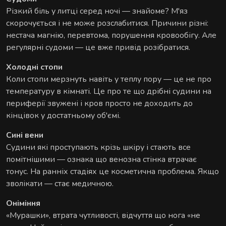
розслаблюють затиснуті м'язи й повертають
Різкий біль у литці серед ночі — знайоме? М'яз
обличчю чіткий контур - без ін'єкцій і препаратів.
скорочується і не може розслабитися. Причини різні:
нестача магнію, перевтома, порушення кровообігу. Але
регулярні судоми — це вже привід розібратися.
Холодні стопи
Коли стопи мерзнуть навіть у теплу пору — це не про
температуру в кімнаті. Це про те що дрібні судини на
периферії звужені і кров просто не доходить до
кінцівок у достатньому об'ємі.
Сині вени
Судини які проступають крізь шкіру і стають все
помітнішими — ознака що венозна стінка втрачає
тонус. На ранніх стадіях це косметична проблема. Якщо
зволікати — стає медичною.
Оніміння
«Мурашки», втрата чутливості, відчуття що нога «не