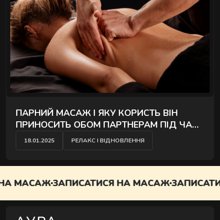
ПАРНИЙ МАСАЖ І ЯКУ КОРИСТЬ ВІН
ПРИНОСИТЬ ОБОМ ПАРТНЕРАМ ПІД ЧАС
СПІЛЬНОЇ СЕСІЇ
18.01.2025
РЕЛАКС І ВІДНОВЛЕННЯ
 МАСАЖ
ЗАПИСАТИСЯ НА МАСАЖ
ЗАПИСАТИСЯ