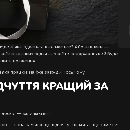
дині яка, здається, вже має все? Або навпаки —
 з найскладніших задач — знайти подарунок який буде
лишить враження.
 яка працює майже завжди. І ось чому.
ДЧУТТЯ КРАЩИЙ ЗА
А досвід — залишається.
ю — вона пам'ятає це відчуття. І пам'ятає що саме ви