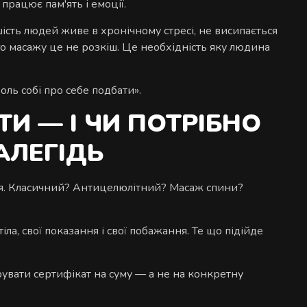
працює пам'ять і емоції.
шість людей живе в хронічному стресі, не висипається
о масажу це не розкіш. Це необхідність яку людина
ль собі про себе подбати».
И — І ЧИ ПОТРІБНО
АЛЕГІДЬ
ися. Класичний? Антицелюлітний? Масаж спини?
ла, свої показання і свої побажання. Те що підійде
увати сертифікат на суму — а не на конкретну