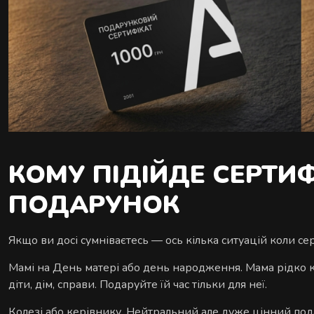
КОМУ ПІДІЙДЕ СЕРТИ
ПОДАРУНОК
Якщо ви досі сумніваєтесь — ось кілька ситуацій коли се
Мамі на День матері або день народження. Мама рідко 
діти, дім, справи. Подаруйте їй час тільки для неї.
Колезі або керівнику. Нейтральний але дуже цінний по