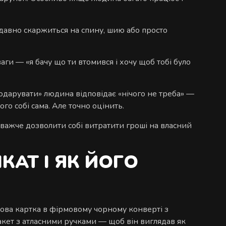
давно скаржиться на спину, шию або просто
ги — «я бачу що ти втомився і хочу щоб тобі було
подарувати» людина відповідає «нічого не треба» —
го собі сама. Але точно оцінить.
айважче дозволити собі витратити гроші на власний
КАТ І ЯК ЙОГО
ова картка в фірмовому чорному конверті з
акет з атласними ручками — щоб він виглядав як