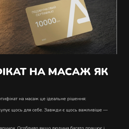
ФІКАТ НА МАСАЖ ЯК
ртифікат на масаж це ідеальне рішення:
купує щось для себе. Завжди є щось важливіше —
дарунок. Особливо якщо людина багато працює і