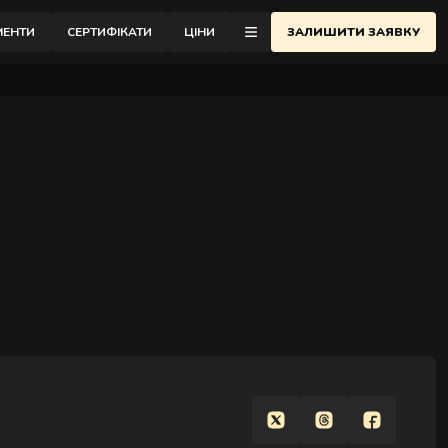
відновлення.
МЕНТИ
СЕРТИФІКАТИ
ЦІНИ
ЗАЛИШИТИ ЗАЯВКУ
еню
ОНТАКТИ
АСАЖНА ШКОЛА
ЛОГ
ІДГУКИ
РО АУРА
АЙСТРИ
АРТНЕРСТВО
АКАНСІЇ