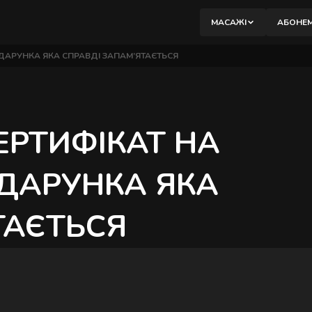
вибір.
МАСАЖІ
АБОНЕ
М
ДАРУНКА ЯКА СПРАВДІ ЗАПАМ’ЯТАЄТЬСЯ
К
РТИФІКАТ НА
М
Б
ДАРУНКА ЯКА
В
ТАЄТЬСЯ
П
М
П
В