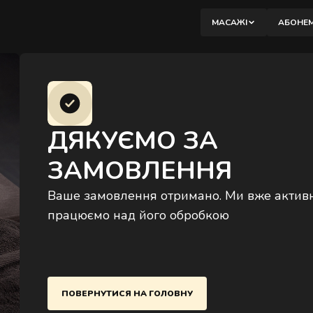
вибір.
МАСАЖІ
АБОНЕ
М
К
ДЯКУЄМО ЗА
М
ЗАМОВЛЕННЯ
Б
В
Ваше замовлення отримано. Ми вже актив
працюємо над його обробкою
П
М
П
В
ПОВЕРНУТИСЯ НА ГОЛОВНУ