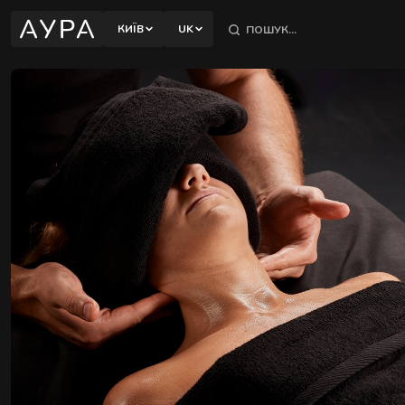
відновлення тіла.
КИЇВ
UK
КИЇВ
ПОЛТАВА
ПЕЧЕРСЬКИЙ РАЙОН
вул. Євгена Коновальця, 32Б, Київ
ШЕВЧЕНКІВСЬКИЙ РАЙОН
вул. Назарівська, 1, Київ