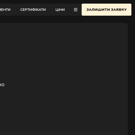
відновлення.
МЕНТИ
СЕРТИФІКАТИ
ЦІНИ
ЗАЛИШИТИ ЗАЯВКУ
еню
ОНТАКТИ
АСАЖНА ШКОЛА
ЛОГ
ІДГУКИ
но
РО АУРА
АЙСТРИ
АРТНЕРСТВО
АКАНСІЇ