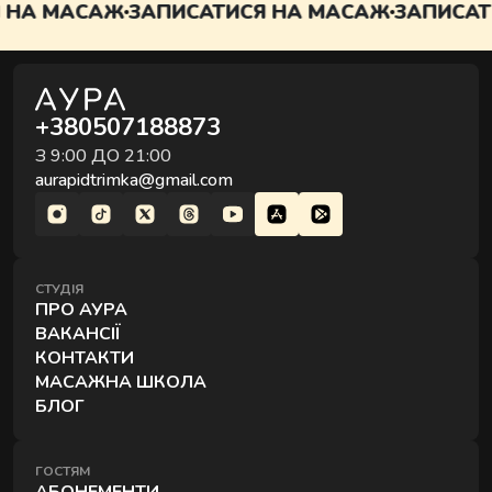
 НА МАСАЖ
ЗАПИСАТИСЯ НА МАСАЖ
ЗАПИСАТ
Комплексні процедури для глибокого
відновлення тіла та внутрішнього балансу.
+380507188873
З 9:00 ДО 21:00
aurapidtrimka@gmail.com
РИТУАЛИ КОРЕКЦІЇ ФІГУРИ
Комплексні процедури де масаж і обгортання
СТУДІЯ
працюють разом.
ПРО АУРА
ВАКАНСІЇ
КОНТАКТИ
МАСАЖНА ШКОЛА
БЛОГ
РИТУАЛИ ДЛЯ ОБЛИЧЧЯ
ГОСТЯМ
Ручні техніки, що знімають набряки,
АБОНЕМЕНТИ