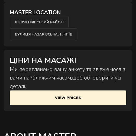
Comprehensive treatments for deep body recovery and
MASTER LOCATION
inner balance.
ШЕВЧЕНКІВСЬКИЙ РАЙОН
ВУЛИЦЯ НАЗАРІВСЬКА, 1, КИЇВ
ЦІНИ НА МАСАЖІ
Ми переглянемо вашу анкету та зв’яжемося з
вами найближчим часом,щоб обговорити усі
BODY SCULPTING RITUALS
деталі.
VIEW PRICES
FACE RITUALS
Manual techniques that reduce puffiness, release