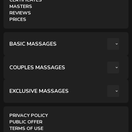
MASTERS
REVIEWS
PRICES
BASIC MASSAGES
COUPLES MASSAGES
РОМАНТИЧНИЙ ВЕЧІР ДЛЯ ДВОХ
КРЕОЛЬСЬКИЙ ПАРНИЙ РЕЛАКС
EXCLUSIVE MASSAGES
ПАРНИЙ РЕЛАКС МАСАЖ
PRIVACY POLICY
PUBLIC OFFER
TERMS OF USE