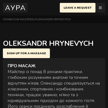
LEAVE A REQUEST
HOME
OUR MASTERS
OLEKSANDR HRYNEVYCH
MASSAGES
IV
EN
еню
OLEKSANDR HRYNEVYCH
POLTAVA
CHERSKY DISTRICT
SAGES
BASIC MASSAGES
SIGN UP FOR A MASSAGE
Yevhen Konovaltsya St., Kyiv
Most popular techniques for relaxation and body
NEMENTS
recovery
ПРО МАСАЖ
IFICATES
EVCHENKOVSKYI DISTRICT
Майстер із понад 8 роками практики,
arivska St., Kyiv
глибоким розумінням анатомії та точним
ES
відчуттям м’язів. Олександр спеціалізується на
IO
класичних, спортивних і комбінованих
техніках, працює уважно, м’яко та з
індивідуальним підходом до кожного гостя.
Його сеанси поєднують розслаблення й
COUPLES MASSAGES